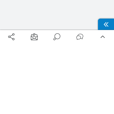
Aéroports
Voyages
Aéroports Voyages est la première plateforme de recherche de services liés au
voyage en avion. Nous vous proposons toutes les destinations, les
programmes de vols et les services disponibles pour votre aéroport : billets
d'avion, locations de voitures, hôtels... Laissez-vous inspirer et profitez d’une
expérience de voyage unique au meilleur prix !