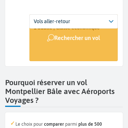
Départ
Dates
Voyageurs | Classe
Vols aller-retour
Montpellier (MPL)
Dates de votre voyage
1 adulte | Classe économique
Rechercher un vol
Arrivée
Bâle (BSL)
Pourquoi réserver un vol
Montpellier Bâle avec Aéroports
Voyages ?
Le choix pour
comparer
parmi
plus de 500