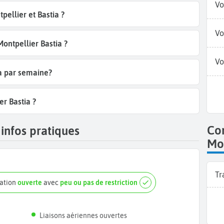
Vo
ellier et Bastia ?
Vo
Montpellier Bastia ?
Vo
ia par semaine?
er Bastia ?
Co
 infos pratiques
Mon
Tr
nation
ouverte
avec
peu ou pas de restriction
Liaisons aériennes ouvertes