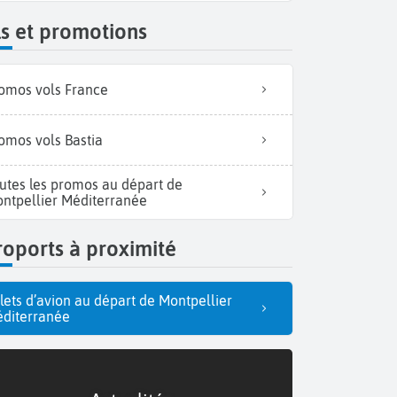
s et promotions
omos vols France
omos vols Bastia
utes les promos au départ de
ntpellier Méditerranée
oports à proximité
llets d’avion au départ de Montpellier
diterranée