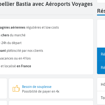
ellier Bastia avec Aéroports Voyages
Rés
pagnies aériennes
régulières et low costs
 chers
du marché
 -24h du départ
mant
plébiscité par nos clients
Ré
vacances ou en 4 fois
et localisé
en France
Ré
Hô
Besoin de souplesse
Possibilité de payer en 4x
To