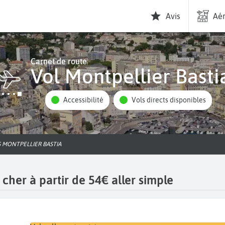
Avis
Aér
Carnet de route
Vol Montpellier Basti
Accessibilité
Vols directs disponibles
S MONTPELLIER BASTIA
 cher à partir de 54€ aller simple