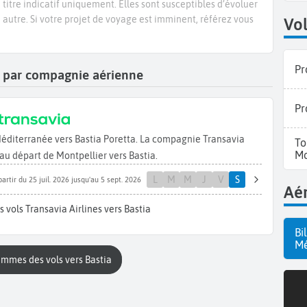
titre indicatif uniquement. Elles sont susceptibles d’évoluer
e autre. Si votre projet de voyage est imminent, référez vous
Vol
Pr
ia par compagnie aérienne
Pr
Méditerranée vers Bastia Poretta. La compagnie Transavia
To
Mo
au départ de Montpellier vers Bastia.
L
M
M
J
V
S
partir du 25 juil. 2026 jusqu'au 5 sept. 2026
Aér
 vols Transavia Airlines vers Bastia
Bi
Mé
ammes des vols vers Bastia