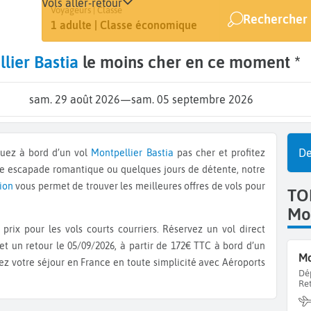
Vols aller-retour
Départ
Dates
Voyageurs | Classe
Rechercher 
Montpellier (MPL)
29 août - 5 sept.
1 adulte | Classe économique
lier Bastia
le moins cher en ce moment *
sam. 29 août 2026
—
sam. 05 septembre 2026
De
quez à bord d’un vol
Montpellier
Bastia
pas cher et profitez
ne escapade romantique ou quelques jours de détente, notre
vion
vous permet de trouver les meilleures offres de vols pour
TO
Mon
prix pour les vols courts courriers. Réservez un vol direct
et un retour le 05/09/2026, à partir de 172€ TTC à bord d’un
Mo
ez votre séjour en France en toute simplicité avec Aéroports
Dé
Re