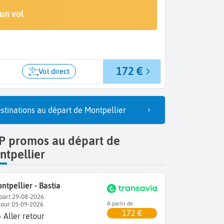
Arrivée
un vol
Bastia (BIA)
172 €
Vol direct
stinations au départ de Montpellier
P promos au départ de
tpellier
ntpellier - Bastia
part 29-08-2026
tour 05-09-2026
A partir de
172 €
Aller retour