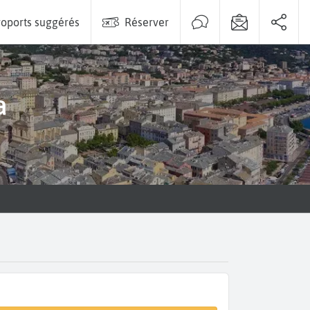
oports suggérés
Réserver
a