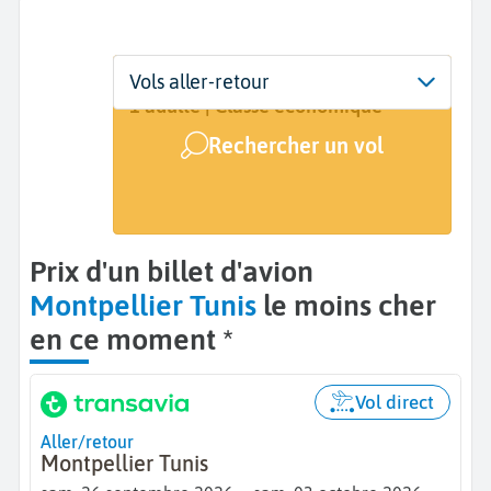
Départ
Dates
Voyageurs | Classe
Vols aller-retour
Montpellier (MPL)
Dates de votre voyage
1 adulte | Classe économique
Rechercher un vol
Arrivée
Tunis (TUN)
Prix d'un billet d'avion
Montpellier Tunis
le moins cher
en ce moment *
Vol direct
Aller/retour
Montpellier Tunis