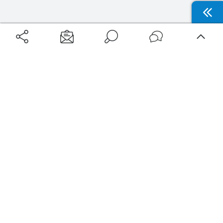
Aéroports
Voyages
Aéroports Voyages est la première plateforme de recherche de services liés au
voyage en avion. Nous vous proposons toutes les destinations, les
programmes de vols et les services disponibles pour votre aéroport : billets
d'avion, locations de voitures, hôtels... Laissez-vous inspirer et profitez d’une
expérience de voyage unique au meilleur prix !
Sur Aéroports Voyages