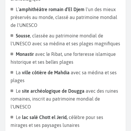
Bardo
, la
Mosquée Zitouna
ou encore les
ruines de
L’
amphithéâtre romain d’El Djem
l'un des mieux
Carthage
. Partez ensuite direction
Sidi Bou Saïd
. Ce
préservés au monde, classé au patrimoine mondial
petit village coloré aux maisons blanches et bleues
de l'UNESCO
recèle de nombreux trésors comme le
Palais Dar
Nejma
Ezzahra
, le
marché traditionnel d’Art Lella
Sousse
, classée au patrimoine mondial de
Salha
et de belles plages de sable blanc aux eaux
l'UNESCO avec sa médina et ses plages magnifiques
transparentes. Enchaînez sur
Hammamet
, une cité
Monastir
avec le Ribat, une forteresse islamique
millénaire. Visitez les ruines de
Pupput
, ancienne
historique et ses belles plages
ville romaine, les thermes et la nécropole. Baladez-
La
ville côtière de Mahdia
avec sa médina et ses
vous dans les ruelles de la
médina d’Hammamet
,
plages
contemplez l’architecture de la
Grande Mosquée
et
montez au sommet de la Kasbah, la
forteresse
Le
site archéologique de Dougga
avec des ruines
d’Hammamet.
Pendant votre
séjour en Tunisie
, faites
romaines, inscrit au patrimoine mondial de
l’expérience du
souk traditionnel
et essayez-vous à
l'UNESCO
la technique du marchandage.
Le
lac salé Chott el Jerid,
célèbre pour ses
mirages et ses paysages lunaires
Pour les amateurs de sports nautiques, nous vous