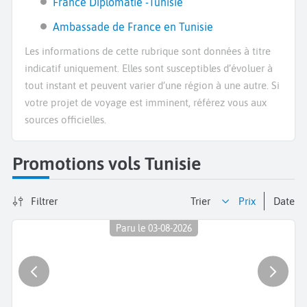
France Diplomatie -Tunisie
Ambassade de France en Tunisie
Les informations de cette rubrique sont données à titre
indicatif uniquement. Elles sont susceptibles d’évoluer à
tout instant et peuvent varier d’une région à une autre. Si
votre projet de voyage est imminent, référez vous aux
sources officielles.
Promotions vols Tunisie
Filtrer
Trier
prix
date
Paru le 03-08-2026