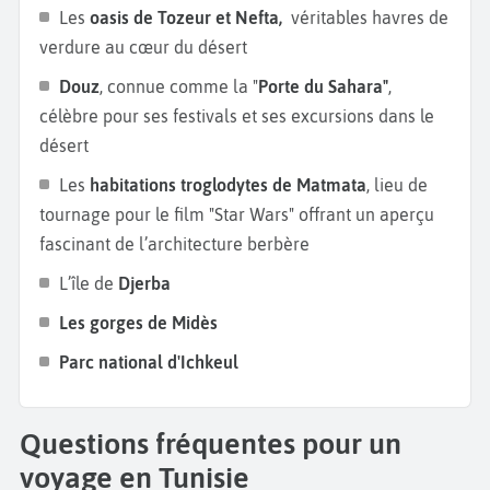
conseillons des villes côtières telles que
Sfax
,
Sousse
Les
oasis de Tozeur et Nefta,
véritables havres de
ou encore l’
île de Djerba
. De plus, la ville de Sfax
verdure au cœur du désert
vous permet de rejoindre les magnifiques
îles de
Douz
, connue comme la "
Porte du Sahara"
,
Kerkennah
en bateau. Ces îles éloignées des terres
célèbre pour ses festivals et ses excursions dans le
vous procureront calme et sérénité. Si vous êtes
désert
amateurs d’aventures, partez faire un
trek dans le
Les
habitations troglodytes de Matmata
, lieu de
désert tunisien
en compagnie de
Touaregs
ou une
tournage pour le film "Star Wars" offrant un aperçu
randonnée à dos de chameaux ou en quad pour
fascinant de l’architecture berbère
contempler les dunes de sable fin à perte de vue.
Vous pouvez aussi marcher sur les traces de la
saga
L’île de
Djerba
Star Wars
en visitant les villages berbères aux
Les gorges de Midès
maisons troglodytiques de
Ksar Haddada, Tataouine
Parc national d'Ichkeul
ou encore
Médenine
. Alors quand partez vous en
vacances en Tunisie ?
Questions fréquentes pour un
voyage en Tunisie