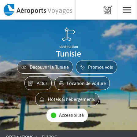
Aéroports
Voyages
destination
Tunisie
Découvrir la Tunisie
Promos vols
Actus
Location de voiture
Hôtels & hébergements
Accessibilité