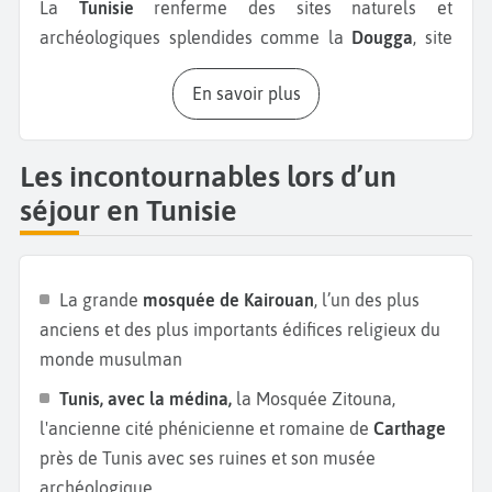
La
Tunisie
renferme des sites naturels et
archéologiques splendides comme la
Dougga
, site
archéologique parmi les mieux conservé au monde
En savoir plus
à une centaine de kilomètres de Tunis ou le
lac salé
Chott el-Djérid
surnommée « le lac des mirages »,
la plus vaste plaine saline de Tunisie avec une
Les incontournables lors d’un
superficie d'environ 5 000 km². Nous vous
séjour en Tunisie
recommandons aussi une balade dans l’
Oasis et la
palmeraie de Tozeur
, au bord de la
Lagune de Korba
sur la péninsule du
Cap-Bon
et la visite de
La grande
mosquée de Kairouan
, l’un des plus
l’
Amphithéâtre d’El Jem
près de Sousse, l’un des plus
anciens et des plus importants édifices religieux du
grands de l’empire romain, doté d’une acoustique
monde musulman
exceptionnelle.
Tunis, avec la médina,
la Mosquée Zitouna,
Changez de décor et partez à la découverte des
l'ancienne cité phénicienne et romaine de
Carthage
villes et du bord de mer.
Tunis
, la capitale, vous
près de Tunis avec ses ruines et son musée
accueille avec le
Musée national de mosaïques du
archéologique