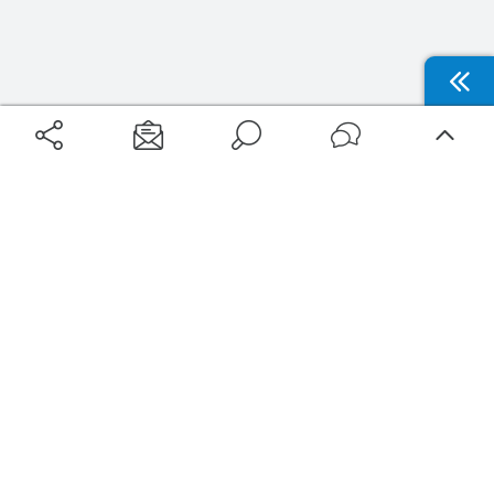
Aéroports
Voyages
Aéroports Voyages est la première plateforme de recherche de services liés au
voyage en avion. Nous vous proposons toutes les destinations, les
programmes de vols et les services disponibles pour votre aéroport : billets
d'avion, locations de voitures, hôtels... Laissez-vous inspirer et profitez d’une
expérience de voyage unique au meilleur prix !