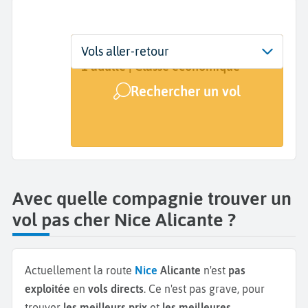
Départ
Dates
Voyageurs | Classe
Vols aller-retour
Nice (NCE)
Dates de votre voyage
1 adulte | Classe économique
Rechercher un vol
Arrivée
Alicante (ALC)
Avec quelle compagnie trouver un
vol pas cher Nice Alicante ?
Actuellement la route
Nice
Alicante
n'est
pas
exploitée
en
vols directs
. Ce n'est pas grave, pour
trouver
les meilleurs prix
et
les meilleures