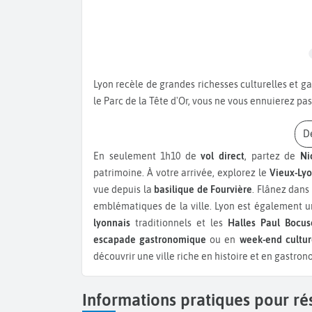
Lyon recèle de grandes richesses culturelles et gastronomiques ! Entre le Vieux Lyon, la colline de Fourvière et
le Parc de la Tête d'Or, vous ne vous ennuierez pa
En seulement 1h10 de
vol direct
, partez de
Ni
patrimoine. À votre arrivée, explorez le
Vieux-Ly
vue depuis la
basilique de Fourvière
. Flânez dans
emblématiques de la ville. Lyon est également u
lyonnais
traditionnels et les
Halles Paul Bocu
escapade gastronomique
ou en
week-end cultur
découvrir une ville riche en histoire et en gastron
Informations pratiques pour ré