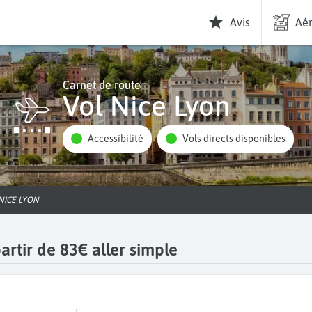
Avis
Aér
Carnet de route
Vol Nice Lyon
Accessibilité
Vols directs disponibles
 NICE LYON
artir de 83€ aller simple