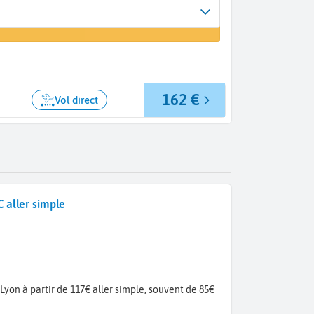
Arrivée
er un vol
Lyon (LYS)
162 €
Vol direct
 aller simple
Lyon à partir de 117€ aller simple, souvent de 85€