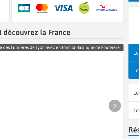
t découvrez la France
e des Lumières de Lyon avec en fond la Basilique de Fourvière
Lo
Lo
Lo
To
Rés