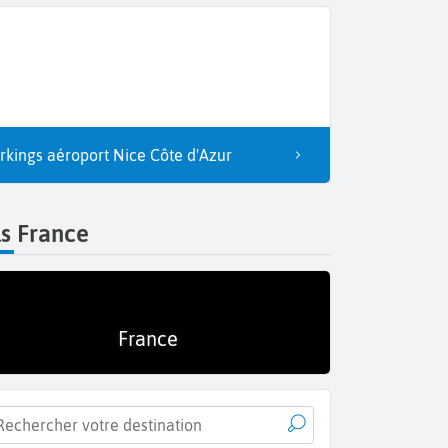
rkings aéroport Nice Côte d'Azur
s France
France