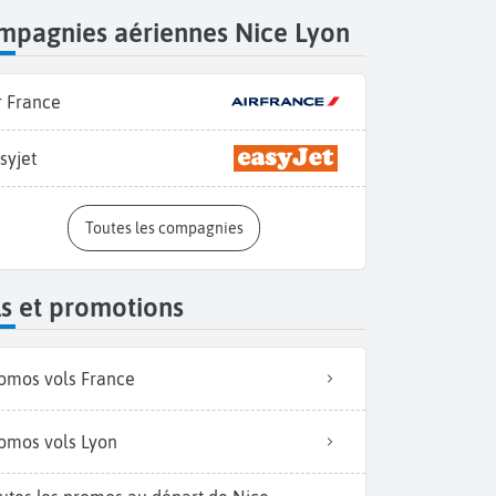
mpagnies aériennes Nice Lyon
r France
syjet
Toutes les compagnies
s et promotions
omos vols France
omos vols Lyon