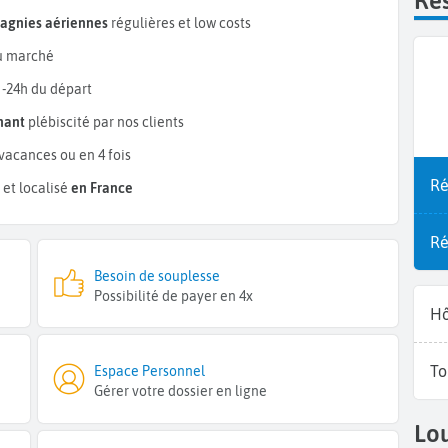
Rés
pagnies aériennes
régulières et low costs
 marché
 -24h du départ
mant
plébiscité par nos clients
vacances ou en 4 fois
Ré
et localisé
en France
Ré
Besoin de souplesse
Possibilité de payer en 4x
Hô
To
Espace Personnel
Gérer votre dossier en ligne
Lou