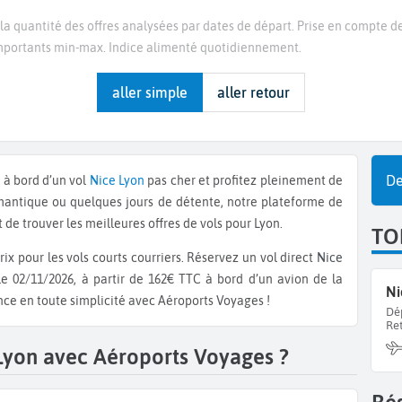
la quantité des offres analysées par dates de départ. Prise en compte de
 importants min-max. Indice alimenté quotidiennement.
aller simple
aller retour
De
 à bord d’un vol
Nice
Lyon
pas cher et profitez pleinement de
mantique ou quelques jours de détente, notre plateforme de
de trouver les meilleures offres de vols pour Lyon.
TO
ix pour les vols courts courriers. Réservez un vol direct
Nice
le 02/11/2026, à partir de 162€ TTC à bord d’un avion de la
Ni
ance en toute simplicité avec Aéroports Voyages !
Dé
Re
 Lyon avec Aéroports Voyages ?