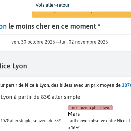
Départ
Dates
Voyageurs | Classe
Vols aller-retour
Recherch
Nice (NCE)
30 oct. - 2 nov.
1 adulte | Classe économique
on
le moins cher en ce moment *
ven. 30 octobre 2026
—
lun. 02 novembre 2026
Nice Lyon
ur partir de Nice à Lyon, des billets avec un prix moyen de
107€
 Lyon à partir de 83€ aller simple
prix moyen plus élevé
Mars
 107€ aller simple, souvent de 88€
Tarif moyen observé entre Nice et 
à 167€