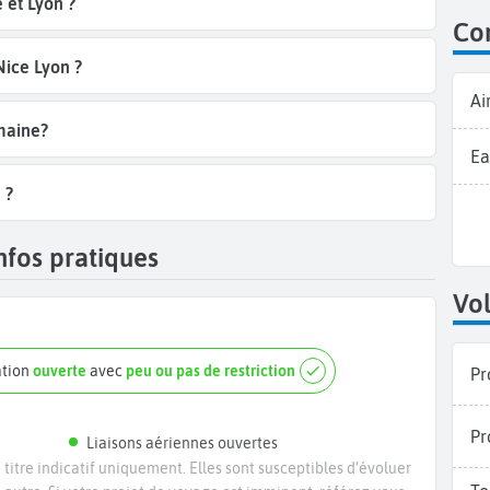
 et Lyon ?
Co
Nice Lyon ?
Ai
emaine?
Ea
 ?
nfos pratiques
Vol
ation
ouverte
avec
peu ou pas de restriction
Pr
Pr
Liaisons aériennes ouvertes
titre indicatif uniquement. Elles sont susceptibles d’évoluer