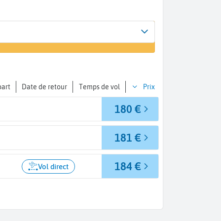
Arrivée
r un vol
Bilbao (BIO)
part
Date de retour
Temps de vol
Prix
180 €
181 €
184 €
Vol direct