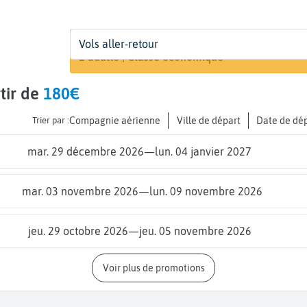
Départ
Dates
Voyageurs | Classe
Vols aller-retour
Recherche
De...
Dates de votre voyage
1 adulte | Classe économique
tir de
180€
Trier par :
Compagnie aérienne
Ville de départ
Date de dé
mar. 29 décembre 2026
—
lun. 04 janvier 2027
mar. 03 novembre 2026
—
lun. 09 novembre 2026
jeu. 29 octobre 2026
—
jeu. 05 novembre 2026
Voir plus de promotions