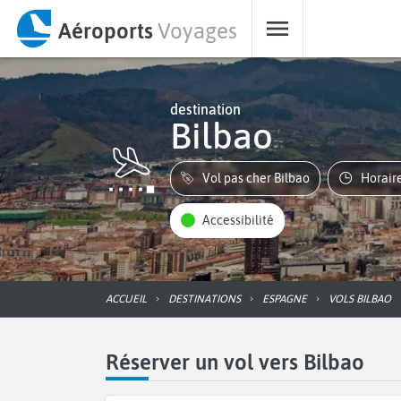
Aéroports
Voyages
destination
Bilbao
Vol pas cher Bilbao
Horair
Accessibilité
ACCUEIL
DESTINATIONS
ESPAGNE
VOLS BILBAO
Réserver un vol vers Bilbao