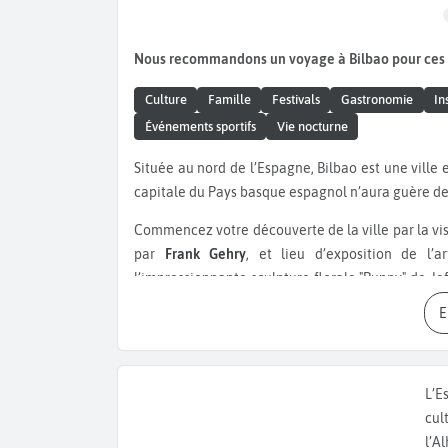
Nous recommandons un voyage à Bilbao pour ces
Culture
Famille
Festivals
Gastronomie
In
Événements sportifs
Vie nocturne
Située au nord de l’Espagne, Bilbao est une ville entourée de verdure, riche d’un grand patrimoine culturel. La
capitale du Pays basque espagnol n’aura guère de
Commencez votre découverte de la ville par la vi
par
Frank Gehry
, et lieu d’exposition de l
l’impressionnante sculpture florale "Puppy" de Je
on retrouve l’
Azkuna Zentroa
(anciennement “la A
Starck
, transformé en un bâtiment historique. 
piscine suspendue et des expositions temporaires
Casco Viejo
, aussi appelé
Las Siete Calles
, la
L’E
Cathédrale Saint-Jacques
. Construite à la fin d
cul
Bilbao. Elle se trouve sur l'un des chemins du pè
l’A
théâtre Arriaga,
situé au cœur de la ville. Inspiré