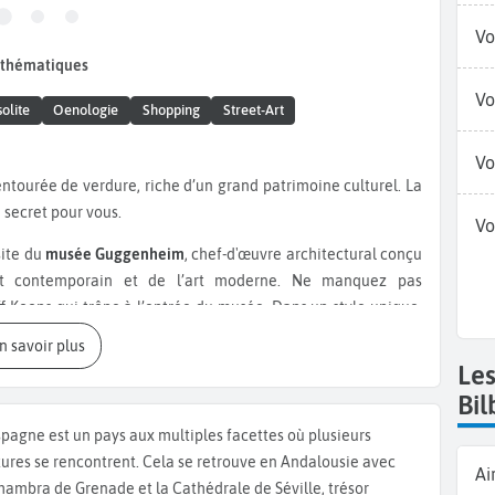
Vo
 thématiques
Vo
solite
Oenologie
Shopping
Street-Art
Vo
 secret pour vous.
Vo
site du
musée Guggenheim
, chef-d'œuvre architectural conçu
’art contemporain et de l’art moderne. Ne manquez pas
ff Koons qui trône à l’entrée du musée. Dans un style unique,
lhóndiga”), centre culturel et de loisirs conçu par
Philippe
En savoir plus
Cet espace pluridisciplinaire abrite une médiathèque, une
Le
. Baladez-vous ensuite dans les ruelles pavées du
quartier de
Bil
 vieille ville de Bilbao. Visitez la cathédrale gothique, la
spagne est un pays aux multiples facettes où plusieurs
u XIVe siècle, elle abrite aujourd’hui le siège du diocèse de
tures se rencontrent. Cela se retrouve en Andalousie avec
lerinage de
Saint-Jacques-de-Compostelle
. Ne manquez pas le
Ai
lhambra de Grenade et la Cathédrale de Séville, trésor
 de l'Opéra de Paris, ce magnifique édifice du XIXe siècle rend