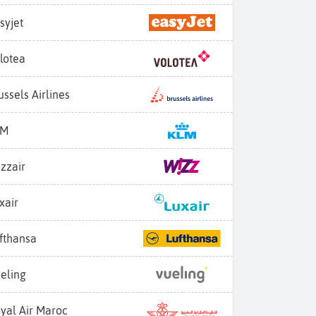
syjet
lotea
ussels Airlines
LM
zzair
xair
fthansa
eling
yal Air Maroc