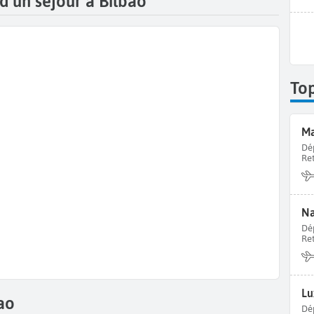
 d’un séjour à Bilbao
To
Ma
Dé
Re
Na
Dé
Re
Lu
ao
Dé