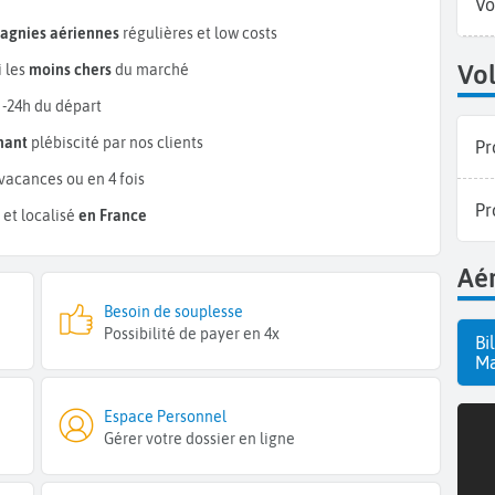
Vo
pagnies aériennes
régulières et low costs
Vol
 les
moins chers
du marché
 -24h du départ
mant
plébiscité par nos clients
Pr
vacances ou en 4 fois
Pr
et localisé
en France
Aér
Besoin de souplesse
Possibilité de payer en 4x
Bi
Ma
Espace Personnel
Gérer votre dossier en ligne