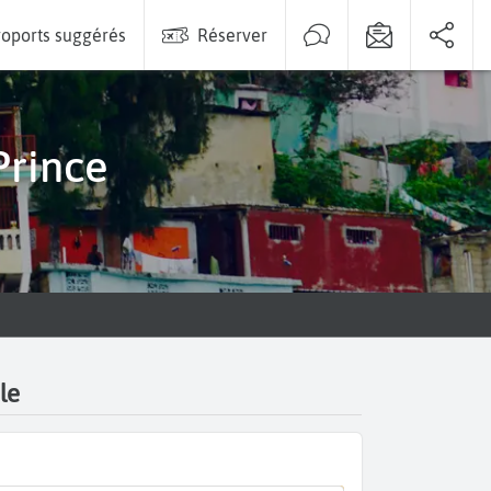
oports suggérés
Réserver
Prince
le