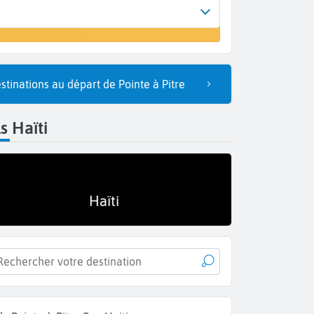
rivée
n vol
ort au Prince (PAP)
stinations au départ de Pointe à Pitre
s Haïti
Haïti