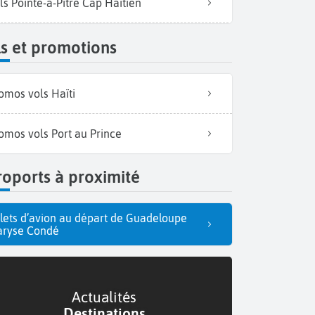
ls Pointe-à-Pitre Cap Haitien
s et promotions
omos vols Haïti
omos vols Port au Prince
oports à proximité
llets d’avion au départ de Guadeloupe
ryse Condé
Actualités
Destinations