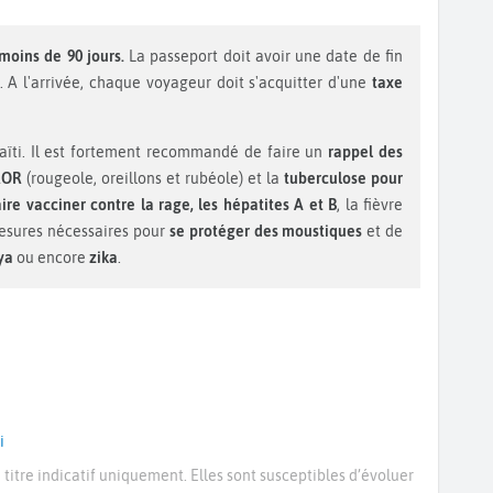
 moins de 90 jours.
La passeport doit avoir une date de fin
. A l'arrivée, chaque voyageur doit s'acquitter d'une
taxe
Haïti. Il est fortement recommandé de faire un
rappel des
ROR
(rougeole, oreillons et rubéole) et la
tuberculose pour
aire vacciner contre la rage, les hépatites A et B
, la fièvre
mesures nécessaires pour
se protéger des moustiques
et de
ya
ou encore
zika
.
i
titre indicatif uniquement. Elles sont susceptibles d’évoluer