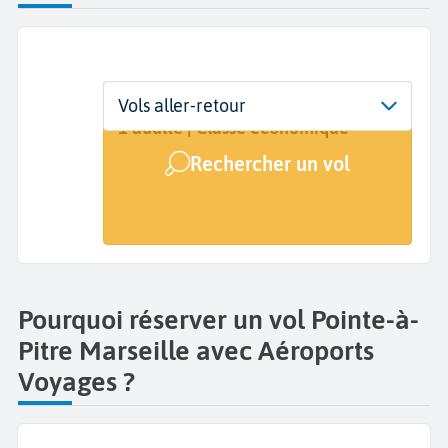
Départ
Dates
Voyageurs | Classe
Vols aller-retour
Pointe-à-Pitre (PTP)
Dates de votre voyage
1 adulte | Classe économique
Rechercher un vol
Arrivée
Marseille (MRS)
Pourquoi réserver un vol Pointe-à-
Pitre Marseille avec Aéroports
Voyages ?