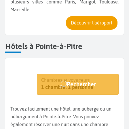
plusieurs villes comme Paris, Marigot, Toulouse,
Marseille.
Découvrir l'aéroport
Hôtels à Pointe-à-Pitre
Destination
Dates
Chambres et voyageurs
Rechercher
Pointe-à-Pitre
Dates de votre séjour
1 chambre, 1 personne
Trouvez facilement une hôtel, une auberge ou un
hébergement à Pointe-à-Pitre. Vous pouvez
également réserver une nuit dans une chambre