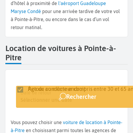
d’hôtel à proximité de
l'aéroport Guadeloupe
Maryse Condé
pour une arrivée tardive de votre vol
à Pointe-à-Pitre, ou encore dans le cas d’un vol
retour matinal.
Location de voitures à Pointe-à-
Pitre
Retour au même endroit
Âge du conducteur compris entre 30 et 65 an
Lieu de retrait
Date de retrait
Date de retour
Rechercher
Pointe-à-Pitre
Sélectionner une date
Sélectionner une date
Vous pouvez choisir une
voiture de location à Pointe-
à-Pitre
en choisissant parmi toutes les agences de