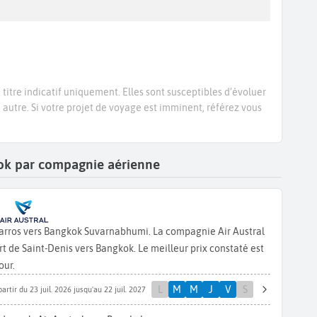
titre indicatif uniquement. Elles sont susceptibles d’évoluer
e autre. Si votre projet de voyage est imminent, référez vous
gkok par compagnie aérienne
Garros vers Bangkok Suvarnabhumi. La compagnie Air Austral
 de Saint-Denis vers Bangkok. Le meilleur prix constaté est
our.
L
M
M
J
V
S
partir du 23 juil. 2026 jusqu'au 22 juil. 2027