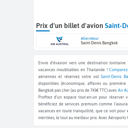
Prix d'un billet d'avion
Saint-D
Aller/retour
Saint-Denis Bangkok
Envie d’évasion vers une destination lointaine ? Offrez-vous le voyage de vos rêves à Bangkok pour des
vacances inoubliables en Thailande !
Comparez 
aériennes et réservez votre vol
Saint-Denis
B
disponibles (économique, affaires ou première c
Bangkok pas cher (au prix de 743€ TTC) avec
Air A
Profitez d’un espace tout-en-un pour réserver v
bénéficiez de services premium comme l’assuran
vacances en toute tranquillité, que ce soit pour
méritées, le tout au meilleur prix. Avec Aéroports