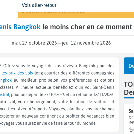
Départ
Dates
Voyageurs | Classe
Vols aller-retour
Rechercher 
Saint-Denis (RUN)
27 oct. - 12 nov.
1 adulte | Classe économique
enis Bangkok
le moins cher en ce moment 
mar. 27 octobre 2026
—
jeu. 12 novembre 2026
De
les prix des vols
long-courrier des différentes compagnies
angkok
au meilleur prix selon vos préférences et options
TOP
lasse). A l’heure actuelle bénéficiez d’un vol Saint-Denis
De
ustral
, pour un départ le 27/10/2026 et un retour le 12/11/2026.
otre vol, votre hébergement, votre location de voiture, et
ce flex. Avec Aéroports Voyages, planifiez vos prochaines
Sa
 explorer un nouveau continent ou profiter de vacances bien
Dé
Re
 Voyages vous aurez envie de faire le tour du monde.