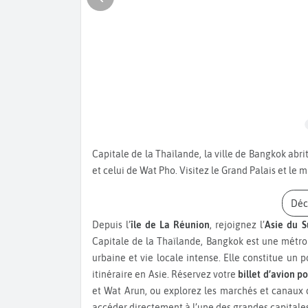
Capitale de la Thaïlande, la ville de Bangkok abrite de nombreux temples comme le temple de Wat Phra Kaew
et celui de Wat Pho. Visitez le Grand Palais et le 
Dé
Depuis l’
île de La Réunion
, rejoignez l’
Asie du S
Capitale de la Thaïlande, Bangkok est une métr
urbaine et vie locale intense. Elle constitue un
itinéraire en Asie. Réservez votre
billet d’avion 
et Wat Arun, ou explorez les marchés et canaux d
accéder directement à l’une des grandes capitales