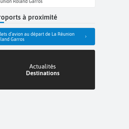
union Roland Garros
oports à proximité
llets d’avion au départ de La Réunion
land Garros
Actualités
Destinations