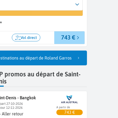
Arrivée
un vol
Bangkok (BKK)
*
743 €
Vol direct
stinations au départ de Roland Garros
 promos au départ de Saint-
nis
int-Denis - Bangkok
part 27-10-2026
tour 12-11-2026
A partir de
743 €
Aller retour