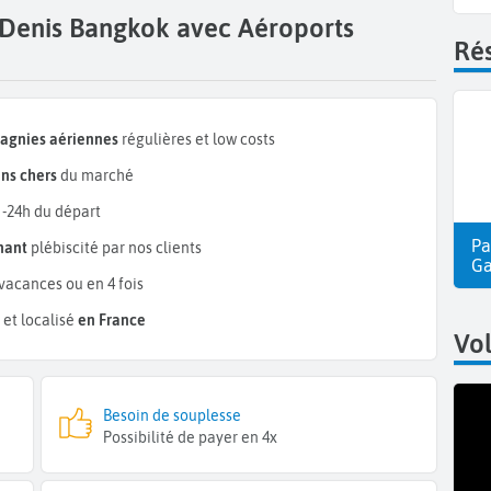
t-Denis Bangkok avec Aéroports
Rés
pagnies aériennes
régulières et low costs
ns chers
du marché
 -24h du départ
Pa
mant
plébiscité par nos clients
Ga
vacances ou en 4 fois
et localisé
en France
Vol
Besoin de souplesse
Possibilité de payer en 4x