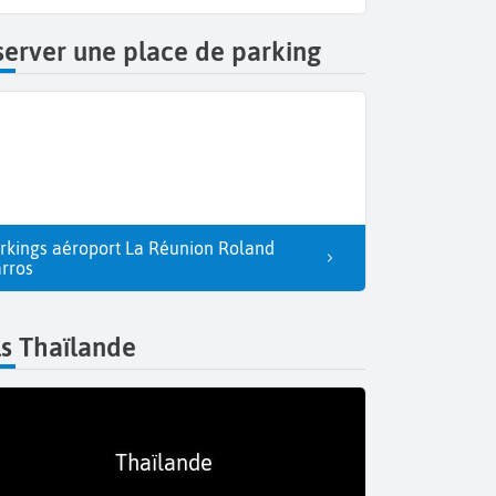
erver une place de parking
rkings aéroport La Réunion Roland
rros
s Thaïlande
Thaïlande