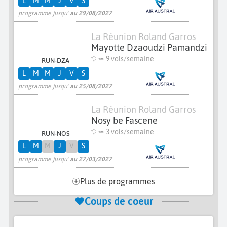
L
M
M
J
V
S
programme jusqu'
au 29/08/2027
La Réunion Roland Garros
Mayotte Dzaoudzi Pamandzi
≃
9 vols/semaine
RUN-DZA
L
M
M
J
V
S
programme jusqu'
au 25/08/2027
La Réunion Roland Garros
Nosy be Fascene
≃
3 vols/semaine
RUN-NOS
L
M
M
J
V
S
programme jusqu'
au 27/03/2027
Plus de programmes
Coups de coeur