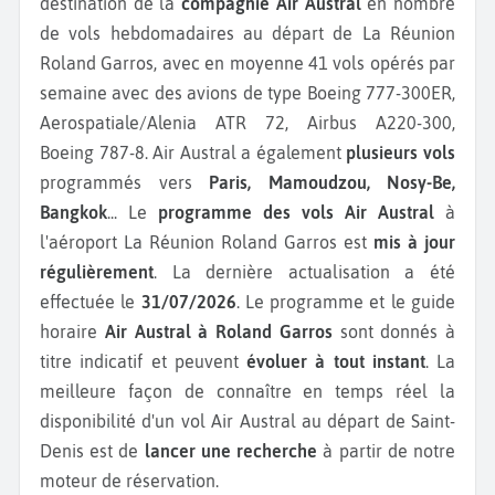
destination de la
compagnie Air Austral
en nombre
de vols hebdomadaires au départ de La Réunion
Roland Garros, avec en moyenne 41 vols opérés par
semaine avec des avions de type Boeing 777-300ER,
Aerospatiale/Alenia ATR 72, Airbus A220-300,
Boeing 787-8.
Air Austral a également
plusieurs vols
programmés vers
Paris, Mamoudzou, Nosy-Be,
Bangkok
...
Le
programme des vols Air Austral
à
l'aéroport La Réunion Roland Garros est
mis à jour
régulièrement
. La dernière actualisation a été
effectuée le
31/07/2026
. Le programme et le guide
horaire
Air Austral à Roland Garros
sont donnés à
titre indicatif et peuvent
évoluer à tout instant
. La
meilleure façon de connaître en temps réel la
disponibilité d'un vol Air Austral au départ de Saint-
Denis est de
lancer une recherche
à partir de notre
moteur de réservation.