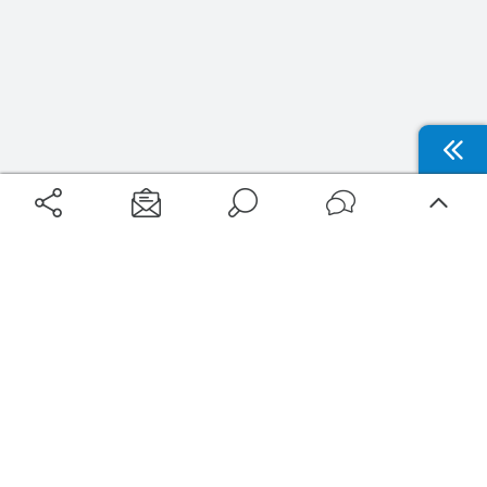
Aéroports
Voyages
Aéroports Voyages est la première plateforme de recherche de services liés au
voyage en avion. Nous vous proposons toutes les destinations, les
programmes de vols et les services disponibles pour votre aéroport : billets
d'avion, locations de voitures, hôtels... Laissez-vous inspirer et profitez d’une
expérience de voyage unique au meilleur prix !