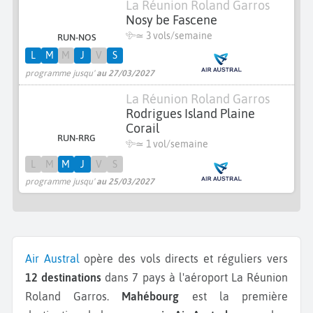
La Réunion Roland Garros
Nosy be Fascene
≃
3 vols/semaine
RUN-NOS
L
M
M
J
V
S
programme jusqu'
au 27/03/2027
La Réunion Roland Garros
Rodrigues Island Plaine
Corail
RUN-RRG
≃ 1 vol/semaine
L
M
M
J
V
S
programme jusqu'
au 25/03/2027
Air Austral
opère des vols directs et réguliers vers
12 destinations
dans 7 pays à l'aéroport La Réunion
Roland Garros.
Mahébourg
est la première