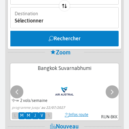
Destination
Sélectionner
Rechercher
Zoom
Bangkok Suvarnabhumi
≃
2 vols/semaine
programme jusqu'
au 22/07/2027
pr
Infos route
L
M
M
J
V
S
RUN-BKK
Nouveau