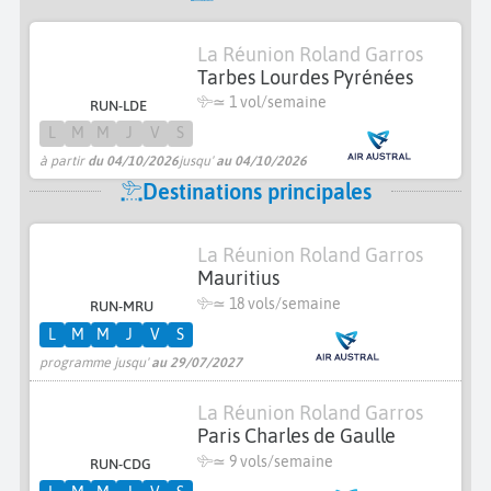
La Réunion Roland Garros
Tarbes Lourdes Pyrénées
≃ 1 vol/semaine
RUN-LDE
L
M
M
J
V
S
à partir
du 04/10/2026
jusqu'
au 04/10/2026
Destinations principales
La Réunion Roland Garros
Mauritius
≃
18 vols/semaine
RUN-MRU
L
M
M
J
V
S
programme jusqu'
au 29/07/2027
La Réunion Roland Garros
Paris Charles de Gaulle
≃
9 vols/semaine
RUN-CDG