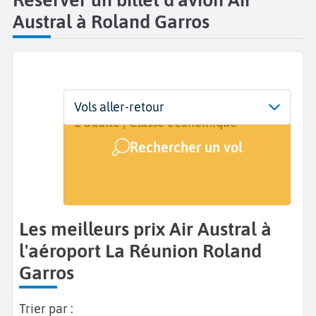
Austral à Roland Garros
Départ
Dates
Voyageurs | Classe
Vols aller-retour
La Réunion Roland Garros (RUN)
Dates de votre voyage
1 adulte | Classe économique
Rechercher un vol
Arrivée
A...
Les meilleurs prix Air Austral à
l'aéroport La Réunion Roland
Garros
Trier par :