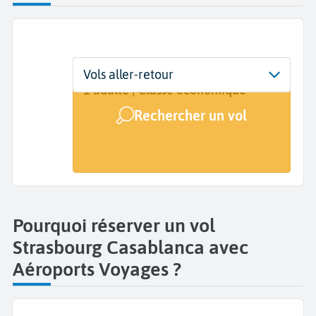
Départ
Dates
Voyageurs | Classe
Vols aller-retour
Strasbourg (SXB)
Dates de votre voyage
1 adulte | Classe économique
Rechercher un vol
Arrivée
Casablanca (CMN)
Pourquoi réserver un vol
Strasbourg Casablanca avec
Aéroports Voyages ?