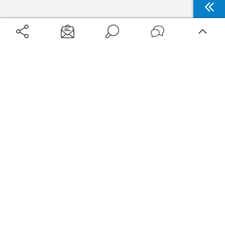
Aéroports
Voyages
Aéroports Voyages est la première plateforme de recherche de services liés au
voyage en avion. Nous vous proposons toutes les destinations, les
programmes de vols et les services disponibles pour votre aéroport : billets
d'avion, locations de voitures, hôtels... Laissez-vous inspirer et profitez d’une
expérience de voyage unique au meilleur prix !
Sur Aéroports Voyages