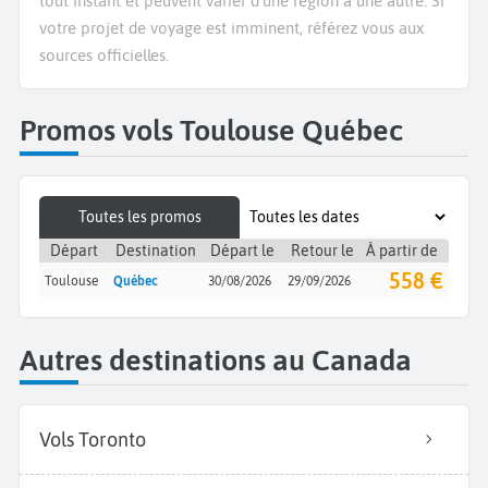
tout instant et peuvent varier d’une région à une autre. Si
votre projet de voyage est imminent, référez vous aux
sources officielles.
Promos vols Toulouse Québec
Toutes les promos
Départ
Destination
Départ le
Retour le
À partir de
558 €
Toulouse
Québec
30/08/2026
29/09/2026
Autres destinations au Canada
Vols Toronto