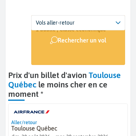
Départ
Dates
Voyageurs | Classe
Vols aller-retour
Toulouse (TLS)
30 août - 29 sept.
1 adulte | Classe économique
Rechercher un vol
Arrivée
Québec (YQB)
Prix d'un billet d'avion
Toulouse
Québec
le moins cher en ce
moment *
Aller/retour
Toulouse Québec