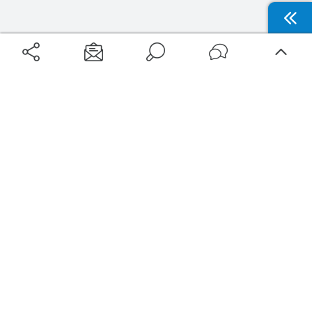
Aéroports
Voyages
Aéroports Voyages est la première plateforme de recherche de services liés au
voyage en avion. Nous vous proposons toutes les destinations, les
programmes de vols et les services disponibles pour votre aéroport : billets
d'avion, locations de voitures, hôtels... Laissez-vous inspirer et profitez d’une
expérience de voyage unique au meilleur prix !
Sur Aéroports Voyages