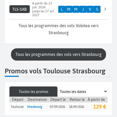
A partir du 23
juil. 2026
TLS-SXB
L
M
M
J
V
S
jusqu'au 27 oct.
2027
Tous les programmes des vols Volotea vers
Strasbourg
Tous les programmes des vols vers Strasbourg
Promos vols Toulouse Strasbourg
Toutes les promos
Départ
Destination
Départ le
Retour le
À partir de
129 €
Toulouse
Strasbourg
07/09/2026
18/09/2026