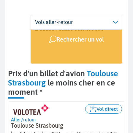
Départ
Dates
Voyageurs | Classe
Vols aller-retour
Toulouse (TLS)
7 sept. - 18 sept.
1 adulte | Classe économique
Rechercher un vol
Arrivée
Strasbourg (SXB)
Prix d'un billet d'avion
Toulouse
Strasbourg
le moins cher en ce
moment *
Vol direct
Aller/retour
Toulouse Strasbourg