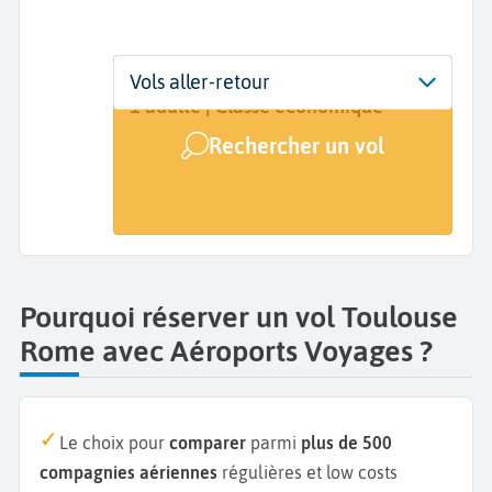
Départ
Dates
Voyageurs | Classe
Vols aller-retour
Toulouse (TLS)
Dates de votre voyage
1 adulte | Classe économique
Rechercher un vol
Arrivée
Rome (ROM)
Pourquoi réserver un vol Toulouse
Rome avec Aéroports Voyages ?
Le choix pour
comparer
parmi
plus de 500
compagnies aériennes
régulières et low costs