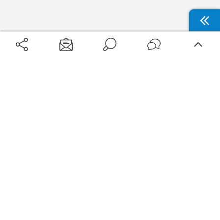
Aéroports
Voyages
Aéroports Voyages est la première plateforme de recherche de services liés au
voyage en avion. Nous vous proposons toutes les destinations, les
programmes de vols et les services disponibles pour votre aéroport : billets
d'avion, locations de voitures, hôtels... Laissez-vous inspirer et profitez d’une
expérience de voyage unique au meilleur prix !
Sur Aéroports Voyages