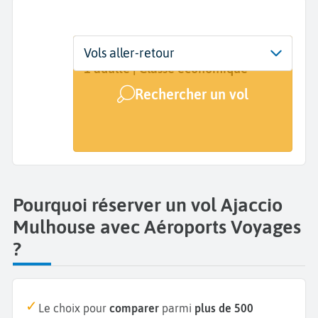
Départ
Dates
Voyageurs | Classe
Vols aller-retour
Ajaccio (AJA)
Dates de votre voyage
1 adulte | Classe économique
Rechercher un vol
Arrivée
Mulhouse (MLH)
Pourquoi réserver un vol Ajaccio
Mulhouse avec Aéroports Voyages
?
Le choix pour
comparer
parmi
plus de 500