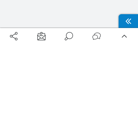
Aéroports
Voyages
Aéroports Voyages est la première plateforme de recherche de services liés au
voyage en avion. Nous vous proposons toutes les destinations, les
programmes de vols et les services disponibles pour votre aéroport : billets
d'avion, locations de voitures, hôtels... Laissez-vous inspirer et profitez d’une
expérience de voyage unique au meilleur prix !