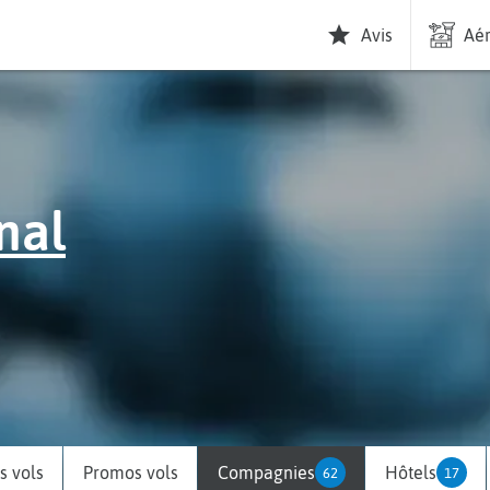
Avis
Aér
nal
 vols
Promos vols
Compagnies
Hôtels
62
17