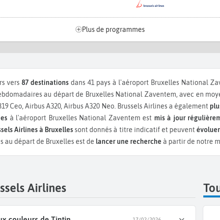
Plus de programmes
rs vers
87 destinations
dans 41 pays à l'aéroport Bruxelles National Z
bdomadaires au départ de Bruxelles National Zaventem, avec en moye
319 Ceo, Airbus A320, Airbus A320 Neo.
Brussels Airlines a également
plu
nes
à l'aéroport Bruxelles National Zaventem est
mis à jour régulière
sels Airlines à Bruxelles
sont donnés à titre indicatif et peuvent
évoluer
nes au départ de Bruxelles est de
lancer une recherche
à partir de notre 
sels Airlines
Tou
ux couleurs de Tintin
17/02/2026