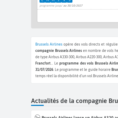
L
M
M
J
V
S
programme jusqu'
au 30/10/2027
Brussels Airlines
opère des vols directs et régulie
compagnie Brussels Airlines
en nombre de vols he
de type Airbus A330-300, Airbus A220-300, Airbus A
Francfort
...
Le
programme des vols Brussels Airli
31/07/2026
. Le programme et le guide horaire
Brus
temps réel la disponibilité d'un vol Brussels Airli
Actualités de la compagnie Brus
Brussels Airlines lance un Airbus A320 a