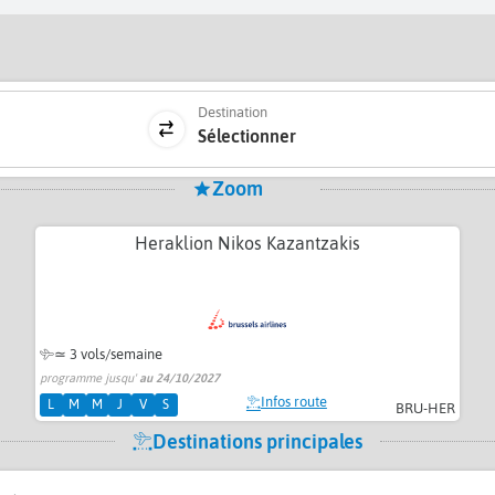
Destination
Sélectionner
Zoom
Heraklion Nikos Kazantzakis
≃
3 vols/semaine
programme jusqu'
au 24/10/2027
Infos route
L
M
M
J
V
S
BRU-HER
Destinations principales