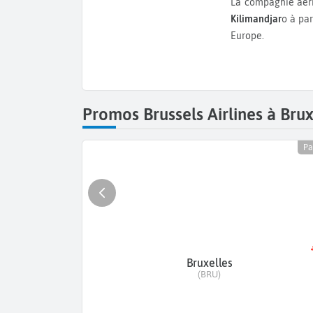
La compagnie aér
Kilimandjar
o à par
Europe.
Promos Brussels Airlines à Brux
Pa
Bruxelles
(BRU)