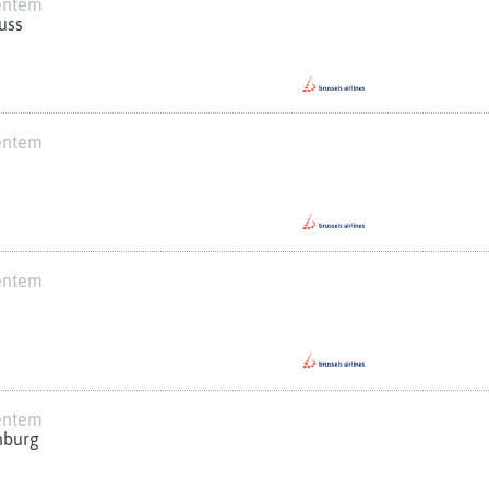
ventem
uss
ventem
ventem
ventem
nburg