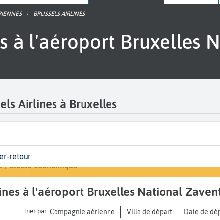
RIENNES
BRUSSELS AIRLINES
els Airlines à Bruxelles
 | Classe
Arrivée
ler-retour
Rechercher un vol
les National Zaventem (BRU)
de votre voyage
e | Classe économique
A...
rlines à l'aéroport Bruxelles National Zave
Trier par :
Compagnie aérienne
Ville de départ
Date de dé