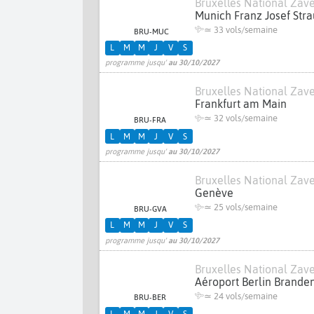
Bruxelles National Za
Munich Franz Josef Stra
≃
33 vols/semaine
BRU-MUC
L
M
M
J
V
S
programme jusqu'
au 30/10/2027
Bruxelles National Za
Frankfurt am Main
≃
32 vols/semaine
BRU-FRA
L
M
M
J
V
S
programme jusqu'
au 30/10/2027
Bruxelles National Za
Genève
≃
25 vols/semaine
BRU-GVA
L
M
M
J
V
S
programme jusqu'
au 30/10/2027
Bruxelles National Za
Aéroport Berlin Brande
≃
24 vols/semaine
BRU-BER