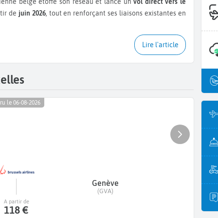
ienne belge étoffe son réseau et lance un
vol direct vers le
tir de
juin 2026
, tout en renforçant ses liaisons existantes en
Lire l'article
elles
ru le 06-08-2026
Genève
(GVA)
A partir de
118 €