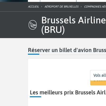
ACCUEIL
AÉROPORT DE BRUXELLES
COMPAGNIES AÉ
Brussels Airlines à l'aéroport Bruxelles National Zaventem
(BRU)
Réserver un billet d'avion Bruss
Départ
Dates
Voyageurs
Vols al
Bruxel
Dates 
1 adult
Les meilleurs prix Brussels Ai