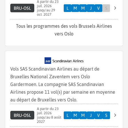
A partir du 23
juil. 2026
BRU-OSL
L
M
M
J
V
S
jusqu'au 29
oct. 2027
Tous les programmes des vols Brussels Airlines
vers Oslo
Vols SAS Scandinavian Airlines au départ de
Bruxelles National Zaventem vers Oslo
Gardermoen. La compagnie SAS Scandinavian
Airlines propose 11 vol(s) par semaine en moyenne
au départ de Bruxelles vers Oslo.
A partir du 23
juil. 2026
BRU-OSL
L
M
M
J
V
S
jusqu'au 8 août
2027