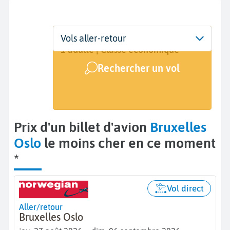
Départ
Dates
Voyageurs | Classe
Vols aller-retour
Bruxelles (BRU)
27 août - 6 sept.
1 adulte | Classe économique
Rechercher un vol
Arrivée
Oslo (OSL)
Prix d'un billet d'avion
Bruxelles
Oslo
le moins cher en ce moment
*
Vol direct
Aller/retour
Bruxelles Oslo