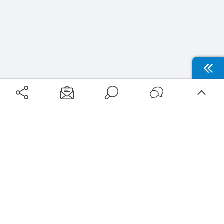
Aéroports
Voyages
Aéroports Voyages est la première plateforme de recherche de services liés au
voyage en avion. Nous vous proposons toutes les destinations, les
programmes de vols et les services disponibles pour votre aéroport : billets
d'avion, locations de voitures, hôtels... Laissez-vous inspirer et profitez d’une
expérience de voyage unique au meilleur prix !