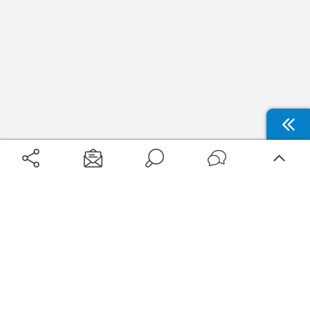
Aéroports
Voyages
Aéroports Voyages est la première plateforme de recherche de services liés au
voyage en avion. Nous vous proposons toutes les destinations, les
programmes de vols et les services disponibles pour votre aéroport : billets
d'avion, locations de voitures, hôtels... Laissez-vous inspirer et profitez d’une