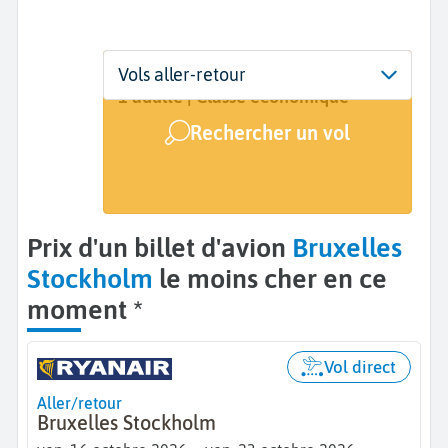
Départ
Dates
Voyageurs | Classe
Vols aller-retour
Bruxelles (BRU)
16 oct. - 23 oct.
1 adulte | Classe économique
Rechercher un vol
Arrivée
Stockholm (STO)
Prix d'un billet d'avion
Bruxelles
Stockholm
le moins cher en ce
moment *
Vol direct
Aller/retour
Bruxelles Stockholm