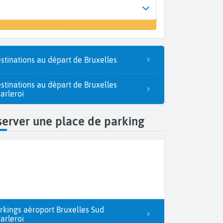
Arrivée
 un vol
Abidjan (ABJ)
stinations au départ de Bruxelles
stinations au départ de Bruxelles
arleroi
erver une place de parking
rkings aéroport Bruxelles Sud
arleroi