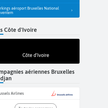
rkings aéroport Bruxelles National
aventem
s Côte d'Ivoire
Côte d'Ivoire
mpagnies aériennes Bruxelles
idjan
Masques
ussels Airlines