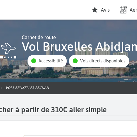
Avis
Aér
Carnet de route
Vol Bruxelles Abidja
Accessibilité
Vols directs disponibles
VOLS BRUXELLES ABIDJAN
cher à partir de 310€ aller simple