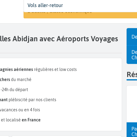
Départ
Dates
Voyageurs | Classe
Vols aller-retour
Rechercher
Bruxelles (BRU)
Dates de votre voyage
1 adulte | Classe économique
De
elles Abidjan avec Aéroports Voyages
De
Ch
pagnies aériennes
régulières et low costs
Rés
chers
du marché
 -24h du départ
mant
plébiscité par nos clients
vacances ou en 4 fois
et localisé
en France
Pa
Ch