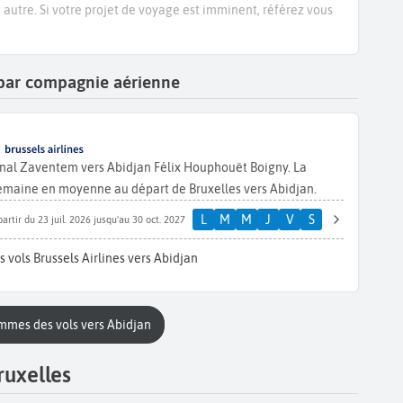
e autre. Si votre projet de voyage est imminent, référez vous
n par compagnie aérienne
ional Zaventem vers Abidjan Félix Houphouët Boigny. La
semaine en moyenne au départ de Bruxelles vers Abidjan.
L
M
M
J
V
S
partir du 23 juil. 2026 jusqu'au 30 oct. 2027
 vols Brussels Airlines vers Abidjan
ammes des vols vers Abidjan
ruxelles