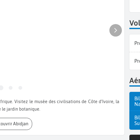
Vol
Pr
Pr
Aér
Bi
Na
 le jardin botanique.
Bi
Su
couvrir Abidjan