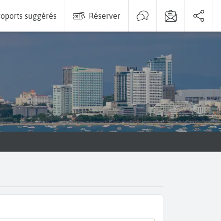
oports suggérés
Réserver
n