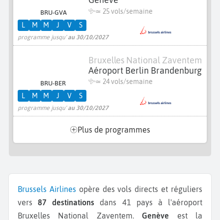
≃
25 vols/semaine
BRU-GVA
L
M
M
J
V
S
programme jusqu'
au 30/10/2027
Bruxelles National Zaventem
Aéroport Berlin Brandenburg
≃
24 vols/semaine
BRU-BER
L
M
M
J
V
S
programme jusqu'
au 30/10/2027
Plus de programmes
Brussels Airlines
opère des vols directs et réguliers
vers
87 destinations
dans 41 pays à l'aéroport
Bruxelles National Zaventem.
Genève
est la