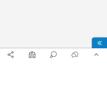
Aéroports
Voyages
Aéroports Voyages est la première plateforme de recherche de services liés au
voyage en avion. Nous vous proposons toutes les destinations, les
programmes de vols et les services disponibles pour votre aéroport : billets
d'avion, locations de voitures, hôtels... Laissez-vous inspirer et profitez d’une