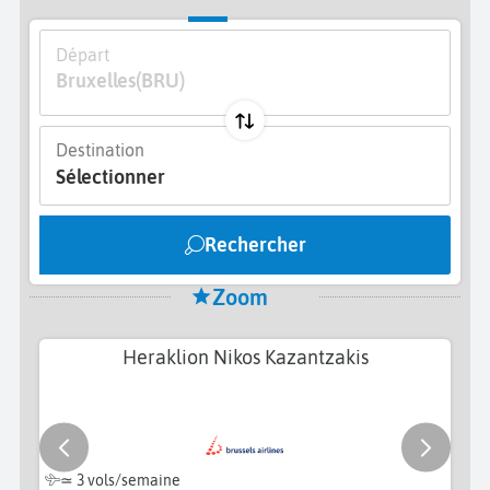
Départ
Bruxelles
(BRU)
Destination
Sélectionner
Rechercher
Zoom
Heraklion Nikos Kazantzakis
≃
3 vols/semaine