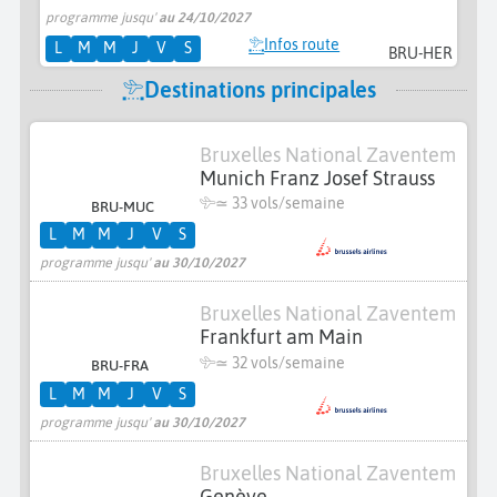
programme jusqu'
au 24/10/2027
pr
Infos route
L
M
M
J
V
S
BRU-HER
Destinations principales
Bruxelles National Zaventem
Munich Franz Josef Strauss
≃
33 vols/semaine
BRU-MUC
L
M
M
J
V
S
programme jusqu'
au 30/10/2027
Bruxelles National Zaventem
Frankfurt am Main
≃
32 vols/semaine
BRU-FRA
L
M
M
J
V
S
programme jusqu'
au 30/10/2027
Bruxelles National Zaventem
Genève