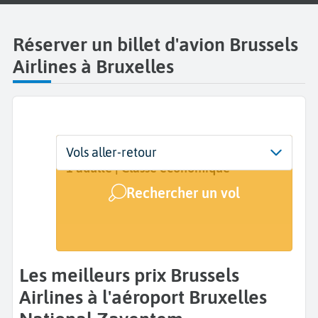
Réserver un billet d'avion Brussels
Airlines à Bruxelles
Départ
Dates
Voyageurs | Classe
Vols aller-retour
Bruxelles National Zaventem (BRU)
Dates de votre voyage
1 adulte | Classe économique
Rechercher un vol
Arrivée
A...
Les meilleurs prix Brussels
Airlines à l'aéroport Bruxelles