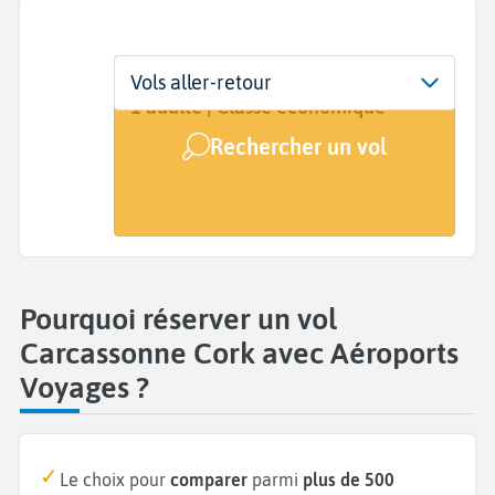
Départ
Dates
Voyageurs | Classe
Vols aller-retour
Carcassonne (CCF)
Dates de votre voyage
1 adulte | Classe économique
Rechercher un vol
Arrivée
Cork (ORK)
Pourquoi réserver un vol
Carcassonne Cork avec Aéroports
Voyages ?
Le choix pour
comparer
parmi
plus de 500