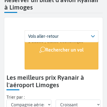
à Limoges
Départ
Dates
Voyageurs | Classe
Vols aller-retour
Limoges (LIG)
Dates de votre voyage
1 adulte | Classe économique
Rechercher un vol
Arrivée
A...
Les meilleurs prix Ryanair à
l'aéroport Limoges
Trier par :