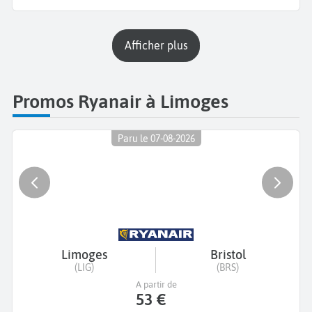
Afficher plus
Promos Ryanair à Limoges
Paru le 07-08-2026
Limoges
Bristol
(LIG)
(BRS)
A partir de
53 €