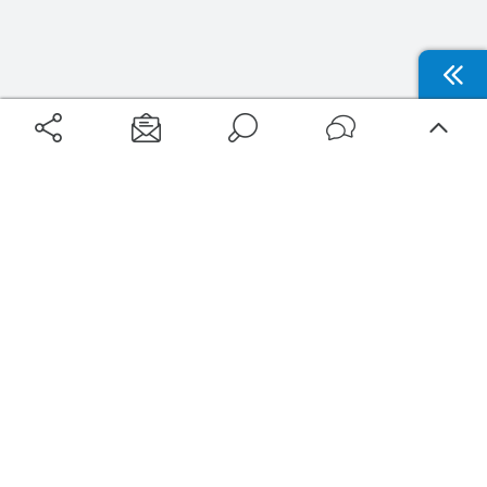
Aéroports
Voyages
Aéroports Voyages est la première plateforme de recherche de services liés au
voyage en avion. Nous vous proposons toutes les destinations, les
programmes de vols et les services disponibles pour votre aéroport : billets
d'avion, locations de voitures, hôtels... Laissez-vous inspirer et profitez d’une
expérience de voyage unique au meilleur prix !