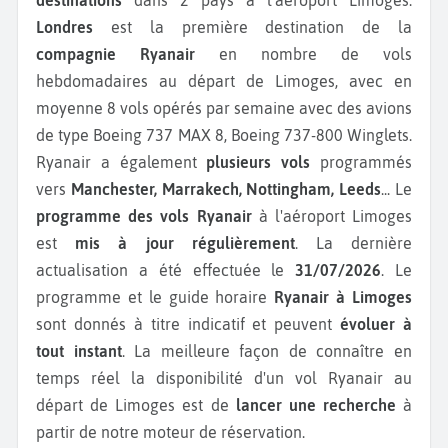
destinations
dans 2 pays à l'aéroport Limoges.
Londres
est la première destination de la
compagnie Ryanair
en nombre de vols
hebdomadaires au départ de Limoges, avec en
moyenne 8 vols opérés par semaine avec des avions
de type Boeing 737 MAX 8, Boeing 737-800 Winglets.
Ryanair a également
plusieurs vols
programmés
vers
Manchester, Marrakech, Nottingham, Leeds
...
Le
programme des vols Ryanair
à l'aéroport Limoges
est
mis à jour régulièrement
. La dernière
actualisation a été effectuée le
31/07/2026
. Le
programme et le guide horaire
Ryanair à Limoges
sont donnés à titre indicatif et peuvent
évoluer à
tout instant
. La meilleure façon de connaître en
temps réel la disponibilité d'un vol Ryanair au
départ de Limoges est de
lancer une recherche
à
partir de notre moteur de réservation.