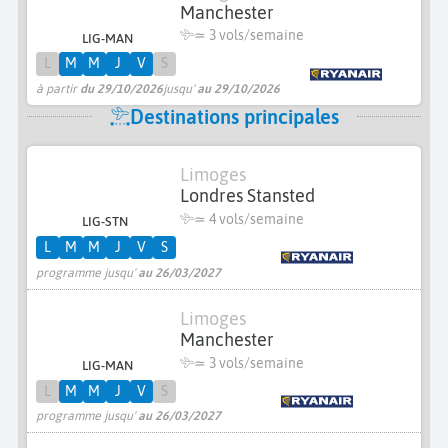
Manchester
≃
3 vols/semaine
LIG-MAN
L
M
M
J
V
S
à partir
du 29/10/2026
jusqu'
au 29/10/2026
Destinations principales
Limoges
Londres Stansted
≃
4 vols/semaine
LIG-STN
L
M
M
J
V
S
programme jusqu'
au 26/03/2027
Limoges
Manchester
≃
3 vols/semaine
LIG-MAN
L
M
M
J
V
S
programme jusqu'
au 26/03/2027