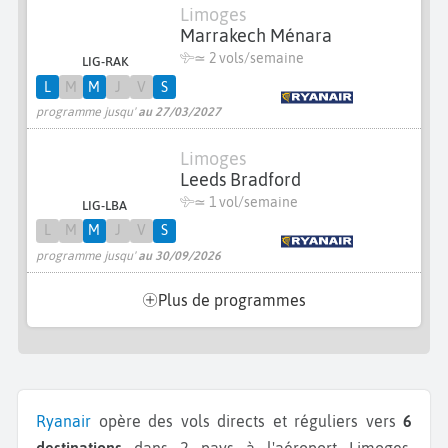
Limoges
Marrakech Ménara
≃
2 vols/semaine
LIG-RAK
L
M
M
J
V
S
programme jusqu'
au 27/03/2027
Limoges
Leeds Bradford
≃ 1 vol/semaine
LIG-LBA
L
M
M
J
V
S
programme jusqu'
au 30/09/2026
Plus de programmes
Ryanair
opère des vols directs et réguliers vers
6