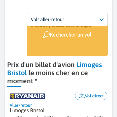
Départ
Dates
Voyageurs | Classe
Vols aller-retour
Limoges (LIG)
10 sept. - 13 sept.
1 adulte | Classe économique
Rechercher un vol
Arrivée
Bristol (BRS)
Prix d'un billet d'avion
Limoges
Bristol
le moins cher en ce
moment *
Vol direct
Aller/retour
Limoges Bristol