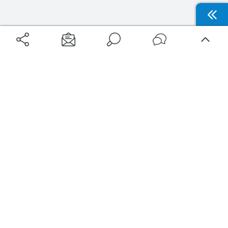
Aéroports
Voyages
Aéroports Voyages est la première plateforme de recherche de services liés au
voyage en avion. Nous vous proposons toutes les destinations, les
programmes de vols et les services disponibles pour votre aéroport : billets
d'avion, locations de voitures, hôtels... Laissez-vous inspirer et profitez d’une
expérience de voyage unique au meilleur prix !
Sur Aéroports Voyages