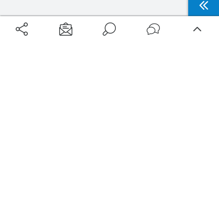
Aéroports
Voyages
Aéroports Voyages est la première plateforme de recherche de services liés au
voyage en avion. Nous vous proposons toutes les destinations, les
programmes de vols et les services disponibles pour votre aéroport : billets
d'avion, locations de voitures, hôtels... Laissez-vous inspirer et profitez d’une
expérience de voyage unique au meilleur prix !
Sur Aéroports Voyages