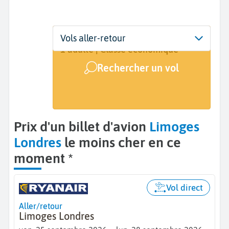
Départ
Dates
Voyageurs | Classe
Vols aller-retour
Limoges (LIG)
25 sept. - 28 sept.
1 adulte | Classe économique
Rechercher un vol
Arrivée
Londres (LON)
Prix d'un billet d'avion
Limoges
Londres
le moins cher en ce
moment *
Vol direct
Aller/retour
Limoges Londres