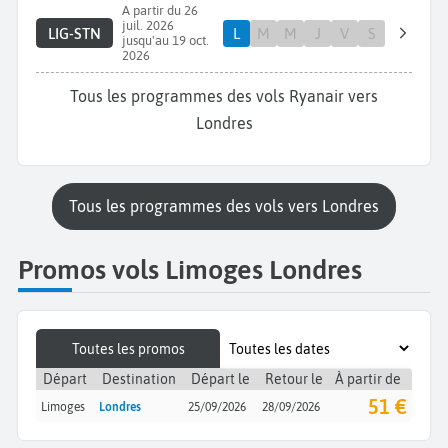
A partir du 26
juil. 2026
LIG-STN
L
M
M
J
V
S
jusqu'au 19 oct.
2026
Tous les programmes des vols Ryanair vers
Londres
Tous les programmes des vols vers Londres
Promos vols Limoges Londres
Toutes les promos
Départ
Destination
Départ le
Retour le
À partir de
51 €
Limoges
Londres
25/09/2026
28/09/2026