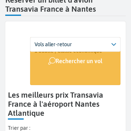
Transavia France à Nantes
Départ
Dates
Voyageurs | Classe
Vols aller-retour
Nantes Atlantique (NTE)
Dates de votre voyage
1 adulte | Classe économique
Rechercher un vol
Arrivée
A...
Les meilleurs prix Transavia
France à l'aéroport Nantes
Atlantique
Trier par :