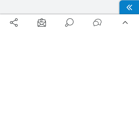
Aéroports
Voyages
Aéroports Voyages est la première plateforme de recherche de services liés au
voyage en avion. Nous vous proposons toutes les destinations, les
programmes de vols et les services disponibles pour votre aéroport : billets
d'avion, locations de voitures, hôtels... Laissez-vous inspirer et profitez d’une
expérience de voyage unique au meilleur prix !
Sur Aéroports Voyages