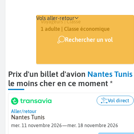
Vols aller-retour
Départ
Dates
Voyageurs | Classe
Nantes (NTE)
11 nov. - 18 nov.
1 adulte | Classe économique
Rechercher un vol
Arrivée
Tunis (TUN)
Prix d'un billet d'avion
Nantes Tunis
le moins cher en ce moment *
Vol direct
Aller/retour
Nantes Tunis
—
mer. 11 novembre 2026
mer. 18 novembre 2026