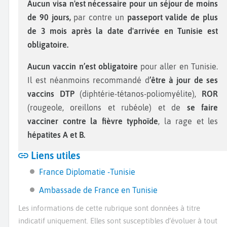
Aucun visa n'est nécessaire pour un séjour de moins
de 90 jours,
par contre un
passeport valide de plus
de 3 mois après la date d'arrivée en Tunisie est
obligatoire.
Aucun vaccin n’est obligatoire
pour aller en Tunisie.
Il est néanmoins recommandé d
’être à jour de ses
vaccins DTP
(diphtérie-tétanos-poliomyélite),
ROR
(rougeole, oreillons et rubéole) et de
se faire
vacciner contre la fièvre typhoïde
, la rage et les
hépatites A et B.
Liens utiles
France Diplomatie -Tunisie
Ambassade de France en Tunisie
Les informations de cette rubrique sont données à titre
indicatif uniquement. Elles sont susceptibles d’évoluer à tout