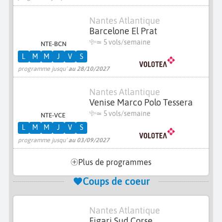
Nantes Atlantique
Barcelone El Prat
≃
5 vols/semaine
NTE-BCN
L
M
M
J
V
S
programme jusqu'
au 28/10/2027
Nantes Atlantique
Venise Marco Polo Tessera
≃
5 vols/semaine
NTE-VCE
L
M
M
J
V
S
programme jusqu'
au 03/09/2027
Plus de programmes
Coups de coeur
Nantes Atlantique
Figari Sud Corse