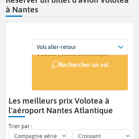
à Nantes
Départ
Dates
Voyageurs | Classe
Vols aller-retour
Nantes Atlantique (NTE)
Dates de votre voyage
1 adulte | Classe économique
Rechercher un vol
Arrivée
A...
Les meilleurs prix Volotea à
l'aéroport Nantes Atlantique
Trier par :