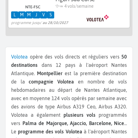
≃
4 vols/semaine
NTE-FSC
L
M
M
J
V
S
programme jusqu'
au 28/10/2027
Volotea
opère des vols directs et réguliers vers
50
destinations
dans 12 pays à l'aéroport Nantes
Atlantique.
Montpellier
est la première destination
de la
compagnie Volotea
en nombre de vols
hebdomadaires au départ de Nantes Atlantique,
avec en moyenne 124 vols opérés par semaine avec
des avions de type Airbus A319 Ceo, Airbus A320.
Volotea a également
plusieurs vols
programmés
vers
Palma de Majorque, Ajaccio, Barcelone, Nice
...
Le
programme des vols Volotea
à l'aéroport Nantes