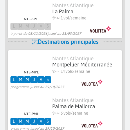
Nantes Atlantique
La Palma
≃ 1 vol/semaine
NTE-SPC
L
M
M
J
V
S
à partir
du 08/11/2026
jusqu'
au 21/03/2027
Destinations principales
Nantes Atlantique
Montpellier Méditerranée
≃
14 vols/semaine
NTE-MPL
L
M
M
J
V
S
programme jusqu'
au 29/10/2027
Nantes Atlantique
Palma de Mallorca
≃
6 vols/semaine
NTE-PMI
L
M
M
J
V
S
programme jusqu'
au 29/10/2027