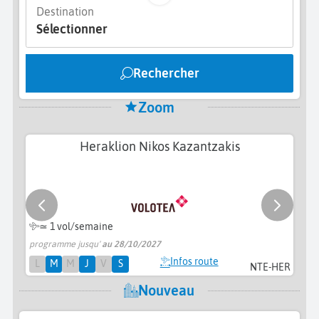
Destination
Sélectionner
Rechercher
Zoom
Heraklion Nikos Kazantzakis
≃ 1 vol/semaine
programme jusqu'
au 28/10/2027
pr
Infos route
L
M
M
J
V
S
NTE-HER
Nouveau