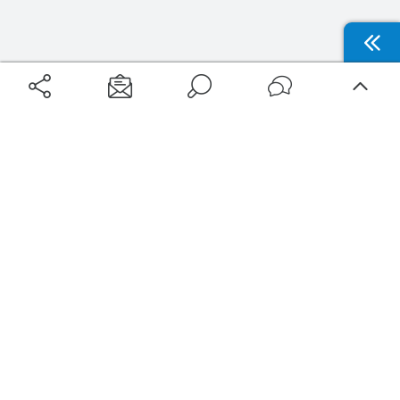
Aéroports
Voyages
Aéroports Voyages est la première plateforme de recherche de services liés au
voyage en avion. Nous vous proposons toutes les destinations, les
programmes de vols et les services disponibles pour votre aéroport : billets
d'avion, locations de voitures, hôtels... Laissez-vous inspirer et profitez d’une
expérience de voyage unique au meilleur prix !
Sur Aéroports Voyages