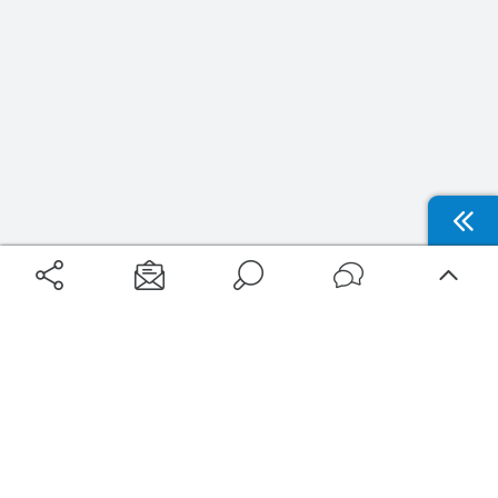
Aéroports
Voyages
Aéroports Voyages est la première plateforme de recherche de services liés au
voyage en avion. Nous vous proposons toutes les destinations, les
programmes de vols et les services disponibles pour votre aéroport : billets