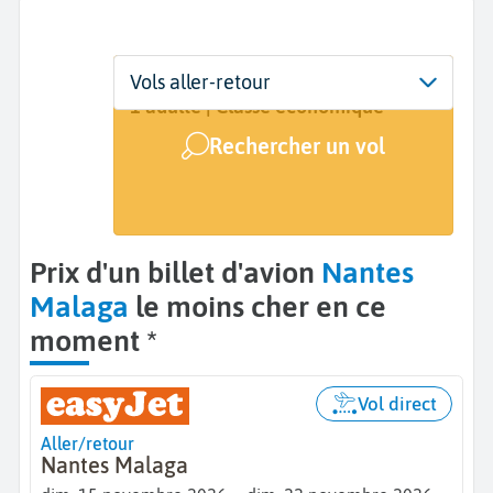
Départ
Dates
Voyageurs | Classe
Vols aller-retour
Nantes (NTE)
15 nov. - 22 nov.
1 adulte | Classe économique
Rechercher un vol
Arrivée
Malaga (AGP)
Prix d'un billet d'avion
Nantes
Malaga
le moins cher en ce
moment *
Vol direct
Aller/retour
Nantes Malaga