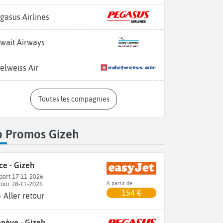
gasus Airlines
wait Airways
elweiss Air
Toutes les compagnies
p Promos Gizeh
ce - Gizeh
part 17-11-2026
tour 28-11-2026
A partir de
154 €
Aller retour
nève - Gizeh