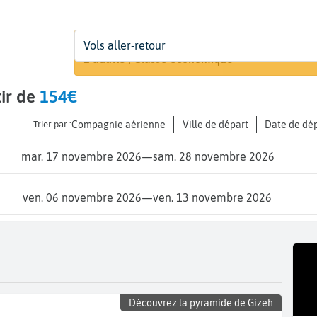
Départ
Dates
Voyageurs | Classe
Vols aller-retour
Recherch
De...
Dates de votre voyage
1 adulte | Classe économique
tir de
154€
Trier par :
Compagnie aérienne
Ville de départ
Date de dé
mar. 17 novembre 2026
—
sam. 28 novembre 2026
ven. 06 novembre 2026
—
ven. 13 novembre 2026
Découvrez la pyramide de Gizeh