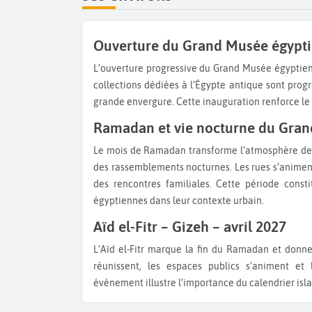
Ouverture du Grand Musée égypti
L’ouverture progressive du Grand Musée égyptien constitue un événement culturel majeur pour la région. Les
collections dédiées à l’Égypte antique sont pro
grande envergure. Cette inauguration renforce le
Ramadan et vie nocturne du Gran
Le mois de Ramadan transforme l’atmosphère de Gizeh et du Grand Caire avec des rythmes de vie décalés et
des rassemblements nocturnes. Les rues s’animent 
des rencontres familiales. Cette période const
égyptiennes dans leur contexte urbain.
Aïd el-Fitr – Gizeh – avril 2027
L’Aïd el-Fitr marque la fin du Ramadan et donne lieu à des célébrations dans toute la ville. Les familles se
réunissent, les espaces publics s’animent et 
événement illustre l’importance du calendrier isl