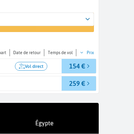
Arrivée
er un vol
Gizeh (SPX)
part
Date de retour
Temps de vol
Prix
154 €
Vol direct
259 €
Égypte