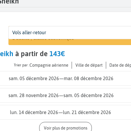
Sheikh
Départ
Dates
Voyageurs | Classe
Arr
Vols aller-retour
Rechercher un
De...
Dates de votre voyage
1 adulte | Classe économique
Sh
eikh
à partir de
143€
Trier par :
Compagnie aérienne
Ville de départ
Date de dé
sam. 05 décembre 2026
—
mar. 08 décembre 2026
sam. 28 novembre 2026
—
sam. 05 décembre 2026
lun. 14 décembre 2026
—
lun. 21 décembre 2026
Voir plus de promotions