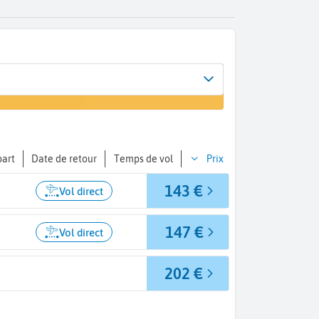
ivée
 vol
arm El-Sheikh (SSH)
part
Date de retour
Temps de vol
Prix
143 €
Vol direct
147 €
Vol direct
202 €