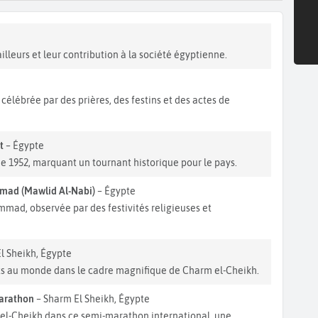
ailleurs et leur contribution à la société égyptienne.
 célébrée par des prières, des festins et des actes de
t
– Égypte
1952, marquant un tournant historique pour le pays.
mad (Mawlid Al-Nabi)
– Égypte
ad, observée par des festivités religieuses et
l Sheikh, Égypte
ants au monde dans le cadre magnifique de Charm el-Cheikh.
Marathon
– Sharm El Sheikh, Égypte
 el-Cheikh dans ce semi-marathon international, une