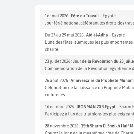
1er mai 2026 :
Fête du Travail
– Égypte
Jour férié national célébrant les droits des trav
Du 27 au 29 mai 2026 :
Aïd al-Adha
– Égypte
L'une des fêtes islamiques les plus importantes,
charité.
23 juillet 2026 :
Jour de la Révolution du 23 juille
Commémoration de la Révolution égyptienne de 
26 août 2026 :
Anniversaire du Prophète Muham
Célébration de la naissance du Prophète Muhamm
culturelles.
16 octobre 2026 :
IRONMAN 70.3 Egypt
– Sharm E
Participez à l'un des triathlons les plus exige
28 novembre 2026 :
15th Sharm El Sheikh Half 
Courez le long de la magnifique côte de Charm