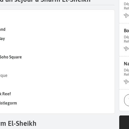
Dé
Re
land
Bo
Dé
Bay
Re
Soho Square
Na
Dé
Re
gique
k Reef
istlegorm
m El-Sheikh