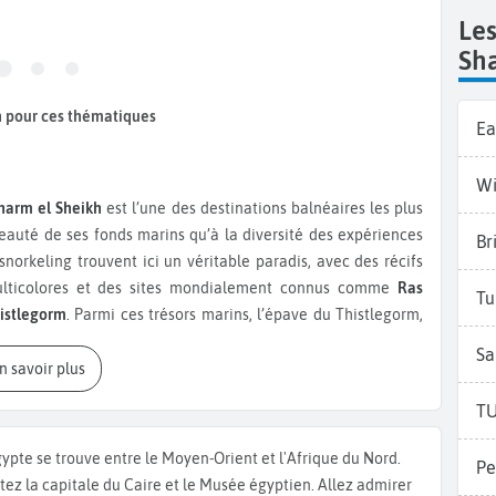
Le
Sh
 pour ces thématiques
Ea
Wi
harm el Sheikh
est l’une des destinations balnéaires les plus
beauté de ses fonds marins qu’à la diversité des expériences
Br
norkeling trouvent ici un véritable paradis, avec des récifs
 multicolores et des sites mondialement connus comme
Ras
Tu
istlegorm
. Parmi ces trésors marins, l’épave du Thistlegorm,
rre mondiale, est devenue un site de plongée légendaire qui
Sa
isières vers l’île de Tiran complètent parfaitement cette
En savoir plus
TU
e, concentrée autour de
Naama Bay
et de
Soho Square
, où se
gypte se trouve entre le Moyen-Orient et l'Afrique du Nord.
ues modernes. La plage de Naama Bay, bordée de palmiers et
Pe
itez la capitale du Caire et le Musée égyptien. Allez admirer
aires pour profiter du soleil, nager dans des eaux claires et