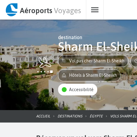
Aéroports
Voyages
destination
Sharm El-Shei
Vol pas cher Sharm El-Sheikh
Hôtels à Sharm El-Sheikh
Accessibilité
ACCUEIL
DESTINATIONS
ÉGYPTE
VOLS SHARM EL