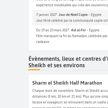
expérience inoubliable qui crée des souvenirs po
7 janvier 2027 :
Jour de Noël Copte
– Égypte
Jour férié célébré par la communauté copte ort
Du 19 au 23 mars 2027 :
Aïd al-Fitr
– Égypte
Fête marquant la fin du Ramadan, célébrée par 
cadeaux.
Évènements, lieux et centres d
Sheikh et ses environs
Sharm el Sheikh Half Marathon
Chaque mois de novembre, Sharm el Sheikh accueille son semi-marathon international, qui propose plusieurs
distances (5 km, 10 km et 21 km). Plus qu’une sim
locaux et voyageurs se retrouvent dans un cadre u
parcours ensoleillé, et même les spectateurs peuv