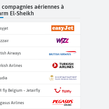
s compagnies aériennes à
arm El-Sheikh
syjet
zzair
itish Airways
rkish Airlines
udia
I fly Belgium – Jetairfly
gasus Airlines