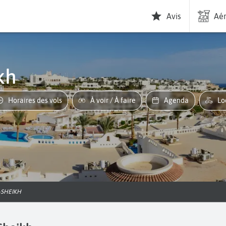
Avis
Aér
kh
Horaires des vols
À voir / À faire
Agenda
L
-SHEIKH