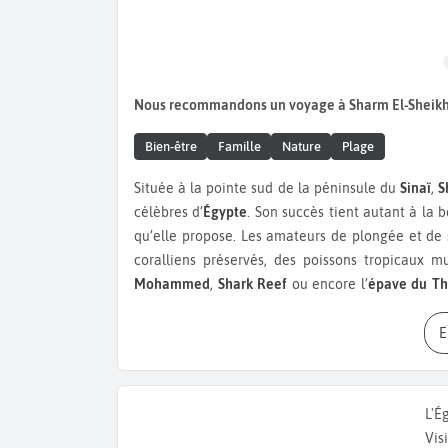
Nous recommandons un voyage à Sharm El-Sheikh
Bien-être
Famille
Nature
Plage
Située à la pointe sud de la péninsule du
Sinaï
,
S
célèbres d’
Égypte
. Son succès tient autant à la 
qu’elle propose. Les amateurs de plongée et de s
coralliens préservés, des poissons tropicaux
Mohammed
,
Shark Reef
ou encore l’
épave du Th
navire britannique coulé pendant la Seconde Gue
attire les passionnés du monde entier. Les cro
expérience marine.
La ville offre également une vie nocturne animé
L'É
mêlent restaurants, bars, spectacles et boutiq
Vis
d’hôtels, est aussi l’un des spots les plus popul