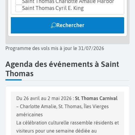
Saint Thomas Charlotte Amalie Harbor
sous les rayons du soleil. Vous pourrez aussi pêcher,
Saint Thomas Cyril E. King
nager ou réaliser des activités aquatiques.
Rechercher
Programme des vols mis à jour le 31/07/2026
Agenda des événements à Saint
Thomas
Du 26 avril au 2 mai 2026 :
St. Thomas Carnival
– Charlotte Amalie, St. Thomas, Îles Vierges
américaines
La célébration culturelle rassemble résidents et
visiteurs pour une semaine dédiée au