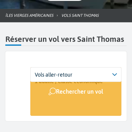
ÎLES VIERGES AMÉRICAINES
VOLS SAINT THOMAS
Réserver un vol vers Saint Thomas
Départ
Dates
Voyageurs | Classe
Vols aller-retour
De...
Dates de votre voyage
1 adulte | Classe économique
Rechercher un vol
Arrivée
St Thomas (STT)