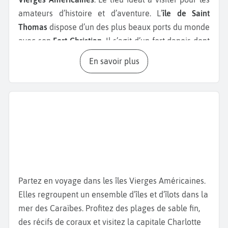
amateurs d’histoire et d’aventure. L’
île de Saint
Thomas
dispose d’un des plus beaux ports du monde
avec son
Fort Christian
. Il s’agit d’un fort danois dont
la construction a débuté en 1680 et s’est terminée
En savoir plus
presque 2 siècles plus tard, en 1874. Il est le
bâtiment le plus ancien de l’île. Ce monument
historique est aujourd’hui un musée consacré à
l’histoire locale. Vous pourrez aussi observer la
tour
de garde
située sur le port. C’est une fortification
danoise bâtie en 1679 et connue sous le nom de
Château de Barbe Noire
. Profitez de
Charlotte
Amalie
, entre ville naturelle et urbaine. Explorez la
capitale à pied ou en vélo. Savourez des spécialités
Partez en voyage dans les îles Vierges Américaines.
locales comme le
goat water
ou le
callaloo
dans les
Elles regroupent un ensemble d’îles et d’îlots dans la
restaurants raffinés de la ville. Vous pourrez aussi
mer des Caraïbes. Profitez des plages de sable fin,
parcourir les nombreuses boutiques détaxées et
des récifs de coraux et visitez la capitale Charlotte