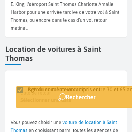
E. King, l'aéroport Saint Thomas Charlotte Amalie
Harbor pour une arrivée tardive de votre vol à Saint
Thomas, ou encore dans le cas d’un vol retour
matinal.
Location de voitures à Saint
Thomas
Retour au même endroit
Âge du conducteur compris entre 30 et 65 an
Lieu de retrait
Date de retrait
Date de retour
Rechercher
St Thomas
Sélectionner une date
Sélectionner une date
Vous pouvez choisir une
voiture de location à Saint
Thomas
en choisissant parmi toutes les agences de