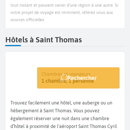
tout instant et peuvent varier d’une région à une autre. Si
votre projet de voyage est imminent, référez vous aux
sources officielles.
Hôtels à Saint Thomas
Destination
Dates
Chambres et voyageurs
Rechercher
St Thomas
Dates de votre séjour
1 chambre, 1 personne
Trouvez facilement une hôtel, une auberge ou un
hébergement à Saint Thomas. Vous pouvez
également réserver une nuit dans une chambre
d’hôtel à proximité de l'aéroport Saint Thomas Cyril