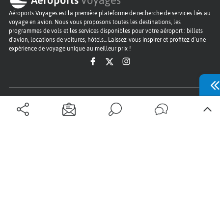
Aéroports Voyages est la première plateforme de recherche de services liés au
voyage en avion. Nous vous proposons toutes les destinations, les
programmes de vols et les services disponibles pour votre aéroport : billets
d'avion, locations de voitures, hôtels... Laissez-vous inspirer et profitez d’une
expérience de voyage unique au meilleur prix !
Sur Aéroports Voyages
Aéroports-Voyages ©2026
tous droits réservés
Aéroports
Conditions générales
Politique de confidentialité
Questions - Réponses
Plan du site
Qui sommes nous ?
Contact
Infos