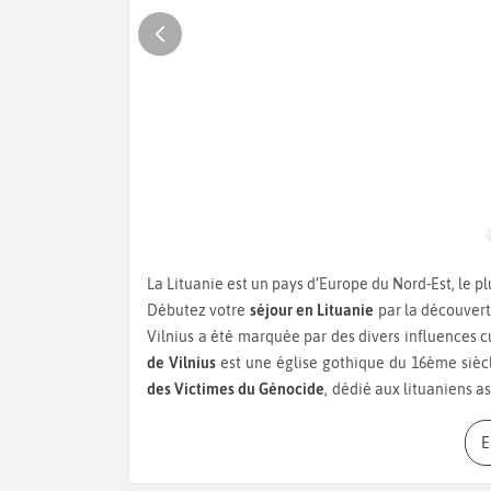
La Lituanie est un pays d’Europe du Nord-Est, le pl
Débutez votre
séjour en Lituanie
par la découvert
Vilnius a été marquée par des divers influences cul
de Vilnius
est une église gothique du 16ème siècl
des Victimes du Génocide
, dédié aux lituaniens a
Trakai
, également surnommée « ville sur l’eau »
pour son château gothique de briques rouges cons
allées vertes, réputée pour son château, le
châtea