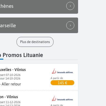
thènes
arseille
Plus de destinations
p Promos Lituanie
uxelles - Vilnius
part 07-10-2026
tour 14-10-2026
A partir de
145 €
Aller retour
on - Vilnius
part 11-12-2026
tour 14-12-2026
A partir de