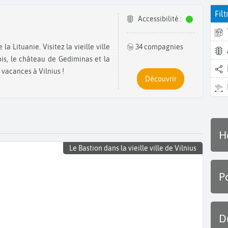
Filt
Accessibilité :
34 compagnies
pis, le château de Gediminas et la
 vacances à Vilnius !
Découvrir
H
Le Bastion dans la vieille ville de Vilnius
P
D