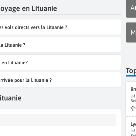
A
voyage en Lituanie
che et varié. Baladez-vous sur la
Colline des Croix
, un lieu de
oix en bois et en fer dressées sur celle-ci. Des statues et
 une des premières stations thermales de Lituanie, abrite le
vols directs vers la Lituanie ?
ui abrite des statues et des objets emblématiques de l’époque
M
st une tour en briques de 3 niveaux datant du 15ème siècle.
e. Perché en haut d’une colline, explorez les découvertes
la Lituanie ?
 Vilnius.
 en Lituanie?
 dans l’un des cinq parcs nationaux du pays, l’
Isthme de
To
 sépare le
lagon de la mer Baltique.
Palanga, quant à elle, est
rrivée pour la Lituanie ?
nie, connue pour ses grandes plages de sable blanc. Elle est
s
de style Néo-Renaissance, entouré du
jardin botanique de
Br
iment abrite le
Musée de l’Ambre de Palanga
avec environ 28
ituanie
Dé
Re
tions d’insectes, d’araignées et de plantes. Environ 4 500
ets d’art et des bijoux.
r la
Šaltibarščiai
, autrement dit la Soupe Rose, à base de
Ly
 terre farcies au fromage, champignons, poulet ou porc.
Dé
Re