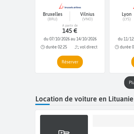
Bruxelles
Vilnius
Lyon
(BRU)
(VNO)
(LYS)
A partir de
145 €
du 07/10/2026 au 14/10/2026
du 11/12
durée 02:25
vol direct
durée 0
Réserver
p
Location de voiture en Lituanie