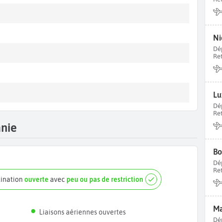
Ni
Dé
Re
Lu
Dé
Re
anie
Bo
Dé
Re
tination
ouverte
avec
peu ou pas de restriction
Ma
Liaisons aériennes ouvertes
Dé