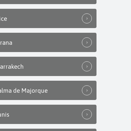
ice
irana
arrakech
alma de Majorque
unis