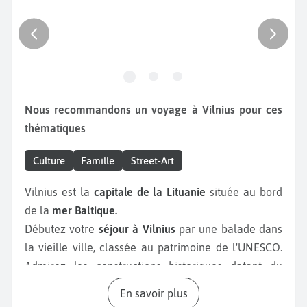
Nous recommandons un voyage à Vilnius pour ces
thématiques
Culture
Famille
Street-Art
Vilnius est la
capitale de la Lituanie
située au bord
de la
mer Baltique.
Débutez votre
séjour à Vilnius
par une balade dans
la vieille ville, classée au patrimoine de l'UNESCO.
Admirez les constructions historiques datant du
13ème siècle et promenez-vous dans les ruelles.
En savoir plus
Faites une pause en terrasse dans l'un des