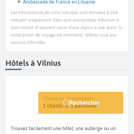
Ambassade de France en Lituanie
Les informations de cette rubrique sont données à titre
indicatif uniquement. Elles sont susceptibles d’évoluer à
tout instant et peuvent varier d’une région à une autre. Si
votre projet de voyage est imminent, référez vous aux
sources officielles.
Hôtels à Vilnius
Destination
Dates
Chambres et voyageurs
Rechercher
Vilnius
Dates de votre séjour
1 chambre, 1 personne
Trouvez facilement une hôtel, une auberge ou un