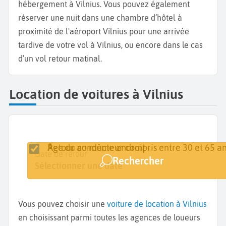
hébergement à Vilnius. Vous pouvez également
réserver une nuit dans une chambre d’hôtel à
proximité de l'aéroport Vilnius pour une arrivée
tardive de votre vol à Vilnius, ou encore dans le cas
d’un vol retour matinal.
Location de voitures à Vilnius
Retour au même endroit
Âge du conducteur compris entre 30 et 65 an
Lieu de retrait
Date de retrait
Date de retour
Rechercher
Vilnius
Sélectionner une date
Sélectionner une date
Vous pouvez choisir une
voiture de location à Vilnius
en choisissant parmi toutes les agences de loueurs