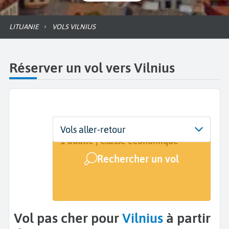
LITUANIE
VOLS VILNIUS
Réserver un vol vers Vilnius
Départ
Dates
Voyageurs | Classe
Vols aller-retour
De...
Dates de votre voyage
1 adulte | Classe économique
Rechercher un vol
Arrivée
Vilnius (VNO)
Vol pas cher pour
Vilnius
à partir