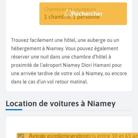
Destination
Dates
Chambres et voyageurs
Rechercher
Niamey
Dates de votre séjour
1 chambre, 1 personne
Trouvez facilement une hôtel, une auberge ou un
hébergement à Niamey. Vous pouvez également
réserver une nuit dans une chambre d’hôtel à
proximité de l'aéroport Niamey Diori Hamani pour
une arrivée tardive de votre vol à Niamey, ou encore
dans le cas d’un vol retour matinal.
Location de voitures à Niamey
Retour au même endroit
Âge du conducteur compris entre 30 et 65 an