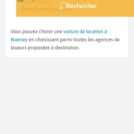
Lieu de retrait
Date de retrait
Date de retour
Rechercher
Niamey
Sélectionner une date
Sélectionner une date
Vous pouvez choisir une
voiture de location à
Niamey
en choisissant parmi toutes les agences de
loueurs proposées à destination.