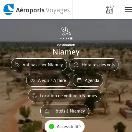
Aéroports
Voyages
destination
Niamey
Vol pas cher Niamey
Horaires des vols
À voir / À faire
Agenda
Location de voiture à Niamey
Hôtels à Niamey
Accessibilité