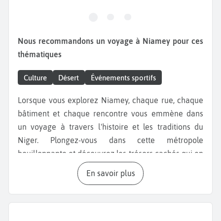
Nous recommandons un voyage à Niamey pour ces
thématiques
Culture
Désert
Événements sportifs
Lorsque vous explorez Niamey, chaque rue, chaque
bâtiment et chaque rencontre vous emmène dans
un voyage à travers l'histoire et les traditions du
Niger. Plongez-vous dans cette métropole
bouillonnante et découvrez les trésors cachés qui en
font une destination touristique unique en son genre.
En savoir plus
Commencez votre
périple au Grand Marché
, un
véritable joyau de la ville où les étals regorgent de
produits locaux et d'artisanat traditionnel. Perdez-
vous dans les allées colorées et laissez-vous enivrer