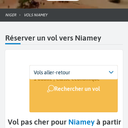
NIGER
VOLS NIAMEY
Réserver un vol vers Niamey
Départ
Dates
Voyageurs | Classe
Vols aller-retour
De...
Dates de votre voyage
1 adulte | Classe économique
Rechercher un vol
Arrivée
Niamey (NIM)
Vol pas cher pour
Niamey
à partir