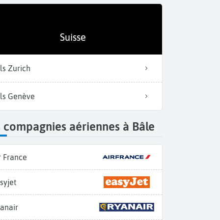
Suisse
ls Zurich
ls Genève
 compagnies aériennes à Bâle
r France
syjet
anair