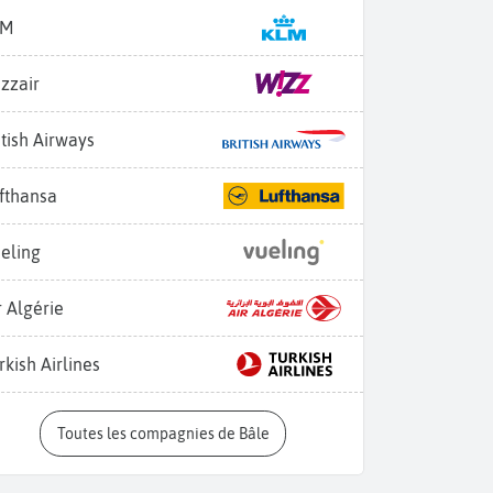
LM
zzair
itish Airways
fthansa
eling
r Algérie
rkish Airlines
Toutes les compagnies de Bâle