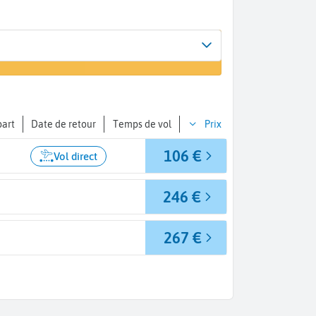
Arrivée
er un vol
Bâle (BSL)
part
Date de retour
Temps de vol
Prix
106 €
Vol direct
246 €
267 €