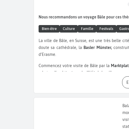
Nous recommandons un voyage Bâle pour ces th
Bien-être
Culture
Famille
Festivals
Gastr
La ville de Bâle, en Suisse, est une très belle cité, qui vaut le détour. Le chef d’œuvre de la ville est sans nul
doute sa cathédrale, la
Basler Münster,
construi
d’Erasme.
Commencez votre visite de Bâle par la
Marktplat
admirer l’architecture de l’Hôtel de ville aux mu
Découvrez les expositions sur l’Océanie et
d’Ethnographie,
visitez le
Musée de la Pharmacie
aujourd’hui de l’industrie pharmaceutique m
rassemblant des œuvres datant du 19 et 20ème 
Bal
contemporain allemand ou encore le
Musée Ti
mon
Läckerli,
un biscuit à base de miel, de noix et de fru
vis
sta