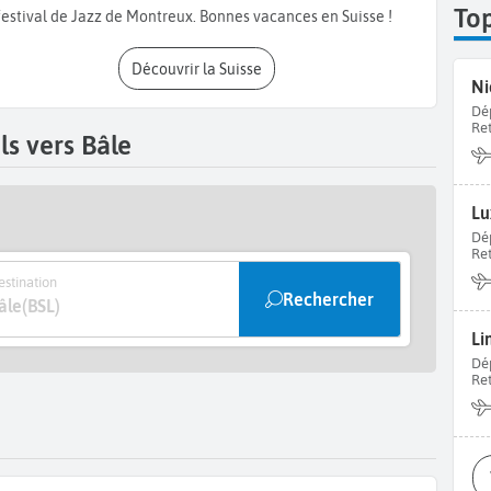
To
festival de Jazz de Montreux. Bonnes vacances en Suisse !
Découvrir la Suisse
Ni
Dé
Re
s vers Bâle
Lu
Dé
Re
stination
Rechercher
âle
(BSL)
Li
Dé
Re