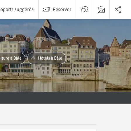
oports suggérés
Réserver
oiture à Bâle
Hôtels à Bâle