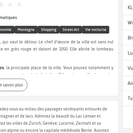
K
ématiques
Wi
onomie
Montagne
Shopping
Street-Art
Vie nocturne
Br
te en grès rouge et datant de 1050. Elle abrite le tombeau
Lu
ze
, la principale place de la ville. Vous pouvez notamment y
Vu
rs rouges et au toit de tuiles. Bâle est une ville de musée.
 la Mélanésie du
Musée d'Histoire naturelle et le Musée
Ai
En savoir plus
, consacrée à l’histoire des officines. Bâle est un pôle majeur
ondiale. Les amateurs d’art iront voir le
Kunstmuseum,
Tu
siècle, le
Musée für Gegenwartkunst,
plus tourné vers l’art
adez-vous au milieu des paysages verdoyants entourés de
nguely
, dédié à l’artiste suisse. Avant de partir, goûtez au
tagnes et de lacs. Admirez la beauté du Lac Léman et
its confits.
itez les villes de Zurich, Genève, Lucerne, Zermatt et sa
tion alpine ou encore la capitale médiévale Berne. Assistez