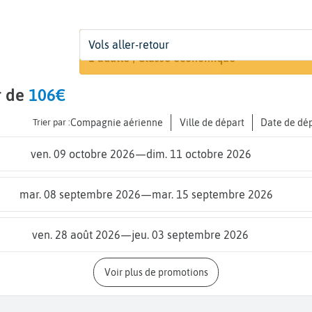
Départ
Dates
Voyageurs | Classe
Vols aller-retour
Recherch
De...
Dates de votre voyage
1 adulte | Classe économique
r de
106€
Trier par :
Compagnie aérienne
Ville de départ
Date de dé
ven. 09 octobre 2026
—
dim. 11 octobre 2026
mar. 08 septembre 2026
—
mar. 15 septembre 2026
ven. 28 août 2026
—
jeu. 03 septembre 2026
Voir plus de promotions