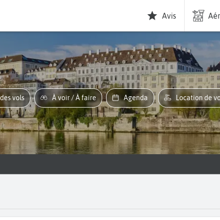
Avis
Aér
 des vols
À voir / À faire
Agenda
Location de v