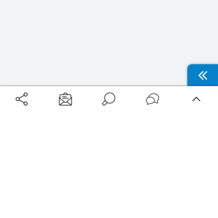
Aéroports
Voyages
Aéroports Voyages est la première plateforme de recherche de services liés au
voyage en avion. Nous vous proposons toutes les destinations, les
programmes de vols et les services disponibles pour votre aéroport : billets
d'avion, locations de voitures, hôtels... Laissez-vous inspirer et profitez d’une
expérience de voyage unique au meilleur prix !