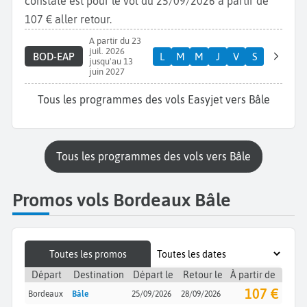
constaté est pour le vol du 25/09/2026 à partir de
107 € aller retour.
A partir du 23
juil. 2026
BOD-EAP
L
M
M
J
V
S
jusqu'au 13
juin 2027
Tous les programmes des vols Easyjet vers Bâle
Tous les programmes des vols vers Bâle
Promos vols Bordeaux Bâle
Toutes les promos
Départ
Destination
Départ le
Retour le
À partir de
107 €
Bordeaux
Bâle
25/09/2026
28/09/2026