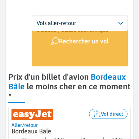
Départ
Dates
Voyageurs | Classe
Vols aller-retour
Bordeaux (BOD)
25 sept. - 28 sept.
1 adulte | Classe économique
Rechercher un vol
Arrivée
Bâle (BSL)
Prix d'un billet d'avion
Bordeaux
Bâle
le moins cher en ce moment
*
Vol direct
Aller/retour
Bordeaux Bâle