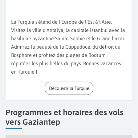
Gaziantep est reconnue pour ses marchés et ses
souks couverts, véritables centres d’échanges. Le
La Turquie s'étend de l'Europe de l'Est à l'Asie.
Bakırcılar Çarşısı, spécialisé dans le cuivre, illustre le
Visitez la ville d'Antalya, la capitale Istanbul avec la
savoir-faire artisanal local. Les rues commerçantes
basilique byzantine Sainte-Sophie et le Grand bazar.
regorgent d’épices, de pistaches et de produits
Admirez la beauté de la Cappadoce, du détroit du
régionaux. Réserver un vol pour Gaziantep permet
Bosphore et profitez des plages de Bodrum,
ainsi d’accéder à une ville où le commerce
réputées les plus belles du pays. Bonnes vacances
traditionnel reste très vivant.
en Turquie !
Zones culturelles et musées
Découvrir la Turquie
La ville abrite plusieurs institutions culturelles
majeures, dont le musée de la mosaïque de
Zeugma, qui conserve des œuvres antiques d’une
Programmes et horaires des vols
grande richesse. Les espaces culturels retracent
vers Gaziantep
l’histoire de la région, entre influences romaines,
byzantines et ottomanes. Ces lieux structurent une