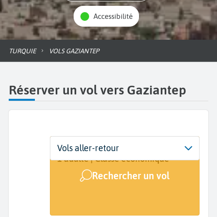
Accessibilité
TURQUIE
VOLS GAZIANTEP
Réserver un vol vers Gaziantep
Départ
Dates
Voyageurs | Classe
Vols aller-retour
De...
Dates de votre voyage
1 adulte | Classe économique
Rechercher un vol
Arrivée
Gaziantep (GZT)