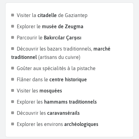
En périphérie du centre, Gaziantep développe des
quartiers modernes avec infrastructures récentes,
Visiter la
citadelle
de Gaziantep
universités et zones résidentielles. Ces espaces
Explorer le
musée de Zeugma
traduisent une croissance urbaine dynamique, tout
en conservant un lien avec les traditions locales. Ils
Parcourir le
Bakırcılar Çarşısı
offrent une vision contemporaine de la ville,
Découvrir les bazars traditionnels,
marché
complémentaire du centre historique.
traditionnel
(artisans du cuivre)
Environs et patrimoine régional
Goûter aux spécialités à la pistache
Les alentours de Gaziantep permettent d’explorer
Flâner dans le
centre historique
des sites archéologiques et des paysages semi-
Visiter les
mosquées
arides typiques du sud-est anatolien. Les vestiges
Explorer les
hammams traditionnels
antiques et les villages environnants prolongent
l’expérience culturelle. Ces excursions complètent
Découvrir les
caravansérails
un séjour à Gaziantep en offrant une perspective
Explorer les environs
archéologiques
élargie sur l’histoire régionale.