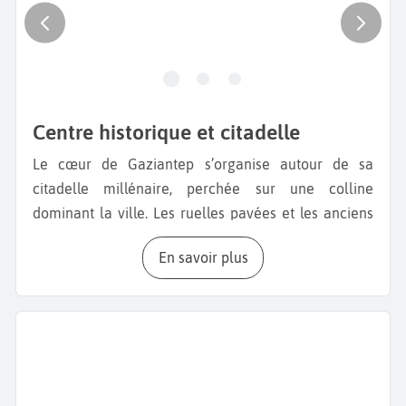
Centre historique et citadelle
Le cœur de Gaziantep s’organise autour de sa
citadelle millénaire, perchée sur une colline
dominant la ville. Les ruelles pavées et les anciens
caravansérails témoignent d’un passé lié aux routes
En savoir plus
commerciales. Le centre historique concentre
mosquées, hammams et bazars, où l’architecture
traditionnelle se mêle à une activité quotidienne
dense. Lors d’un voyage à Gaziantep, cette zone
constitue un point de repère essentiel.
Quartiers commerçants et bazars