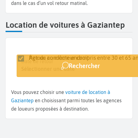
dans le cas d’un vol retour matinal.
Location de voitures à Gaziantep
Retour au même endroit
Âge du conducteur compris entre 30 et 65 an
Lieu de retrait
Date de retrait
Date de retour
Rechercher
Gaziantep
Sélectionner une date
Sélectionner une date
Vous pouvez choisir une
voiture de location à
Gaziantep
en choisissant parmi toutes les agences
de loueurs proposées à destination.