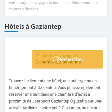
votre projet de voyage est imminent, référez vous aux
sources officielles.
Hôtels à Gaziantep
Destination
Dates
Chambres et voyageurs
Rechercher
Gaziantep
Dates de votre séjour
1 chambre, 1 personne
Trouvez facilement une hôtel, une auberge ou un
hébergement à Gaziantep. Vous pouvez également
réserver une nuit dans une chambre d’hôtel à
proximité de l'aéroport Gaziantep Oguzeli pour une
arrivée tardive de votre vol à Gaziantep, ou encore