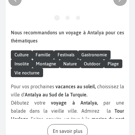
Nous recommandons un voyage à Antalya pour ces
thématiques
Culture
Famille
Festivals
Gastronomie
Insolite
Montagne
Nature
Outdoor
Plage
Vie nocturne
Pour vos prochaines
vacances au soleil,
choissisez la
ville d'
Antalya au Sud de la Turquie.
Débutez votre
voyage à Antalya,
par une
balade dans la vieille ville. Admirez la
Tour
Horloge
. Faites, ensuite, un tour à la
marina du port
de plaisance.
Détendez-vous dans l'un des
En savoir plus