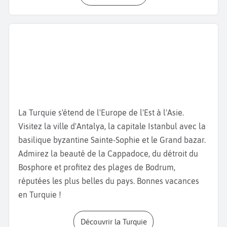
nombreux restaurants et goûtez quelques
spécialités culinaires comme les
Sis
Kebap,
brochettes de viande ou les
Baklava,
dessert
feuilleté à la pistache.
Pour en apprendre davantage sur l’histoire de la
ville depuis la préhistoire, visitez le
Musée d'Antalya
.
L’
Antalya Museum,
quant à lui, expose des objets
archéologiques issus de fouilles. Poursuivez votre
week-end à Antalya
en vous rendant à la
Porte
La Turquie s'étend de l'Europe de l'Est à l'Asie.
d’Hadrien
. Construite au 2ème siècle pour un
Visitez la ville d'Antalya, la capitale Istanbul avec la
empereur romain, cette porte possède trois
basilique byzantine Sainte-Sophie et le Grand bazar.
ouvertures arrondies spectaculaires.
Admirez la beauté de la Cappadoce, du détroit du
Changez d'atmosphère et allez admirer la beauté
Bosphore et profitez des plages de Bodrum,
des
chutes de Düden
. Ces cascades de près de 20
réputées les plus belles du pays. Bonnes vacances
mètres de hauteur sont situées près de la mer et
en Turquie !
sont bordées par des forêts et des plaines. Vous
pourrez aussi profiter, non loin de là, des
plages
Découvrir la Turquie