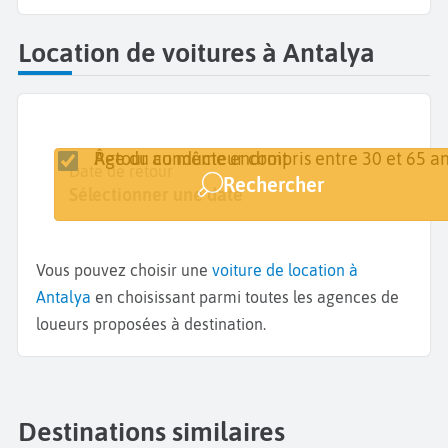
Location de voitures à Antalya
Retour au même endroit
Âge du conducteur compris entre 30 et 65 an
Lieu de retrait
Date de retrait
Date de retour
Rechercher
Antalya
Sélectionner une date
Sélectionner une date
Vous pouvez choisir une
voiture de location à
Antalya
en choisissant parmi toutes les agences de
loueurs proposées à destination.
Destinations similaires