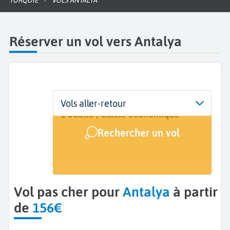
TURQUIE
VOLS ANTALYA
Réserver un vol vers Antalya
Départ
Dates
Voyageurs | Classe
Vols aller-retour
De...
Dates de votre voyage
1 adulte | Classe économique
Rechercher un vol
Arrivée
Antalya (AYT)
Vol pas cher pour
Antalya
à partir
de
156€