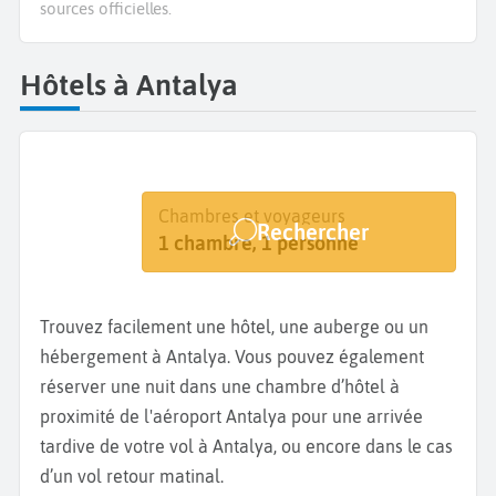
sources officielles.
Hôtels à Antalya
Destination
Dates
Chambres et voyageurs
Rechercher
Antalya
Dates de votre séjour
1 chambre, 1 personne
Trouvez facilement une hôtel, une auberge ou un
hébergement à Antalya. Vous pouvez également
réserver une nuit dans une chambre d’hôtel à
proximité de l'aéroport Antalya pour une arrivée
tardive de votre vol à Antalya, ou encore dans le cas
d’un vol retour matinal.