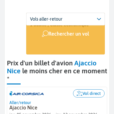
Départ
Dates
Voyageurs | Classe
Vols aller-retour
Ajaccio (AJA)
5 nov. - 12 nov.
1 adulte | Classe économique
Rechercher un vol
Arrivée
Nice (NCE)
Prix d'un billet d'avion
Ajaccio
Nice
le moins cher en ce moment
*
Vol direct
Aller/retour
Ajaccio Nice