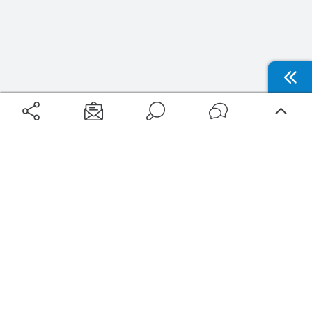
Aéroports
Voyages
Aéroports Voyages est la première plateforme de recherche de services liés au
voyage en avion. Nous vous proposons toutes les destinations, les
programmes de vols et les services disponibles pour votre aéroport : billets
d'avion, locations de voitures, hôtels... Laissez-vous inspirer et profitez d’une
expérience de voyage unique au meilleur prix !