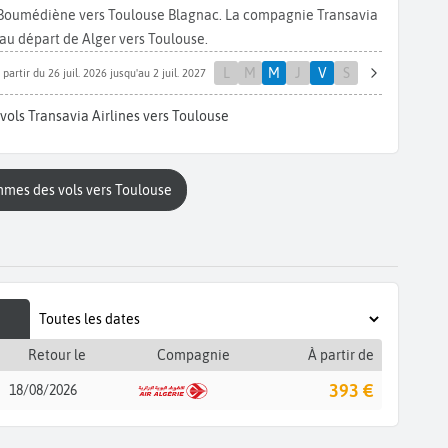
i Boumédiène vers Toulouse Blagnac. La compagnie Transavia
au départ de Alger vers Toulouse.
L
M
M
J
V
S
 partir du 26 juil. 2026 jusqu'au 2 juil. 2027
vols Transavia Airlines vers Toulouse
mmes des vols vers Toulouse
Retour le
Compagnie
À partir de
393 €
18/08/2026