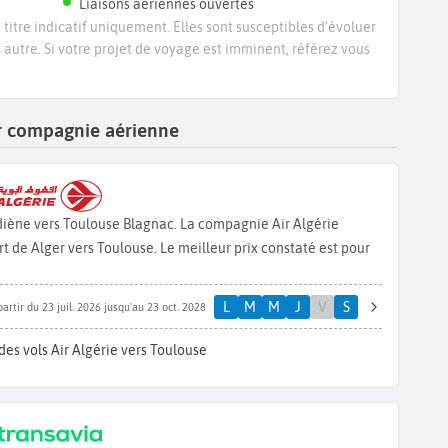
Liaisons aériennes ouvertes
titre indicatif uniquement. Elles sont susceptibles d’évoluer
e autre. Si votre projet de voyage est imminent, référez vous
par compagnie aérienne
diène vers Toulouse Blagnac. La compagnie Air Algérie
 de Alger vers Toulouse. Le meilleur prix constaté est pour
L
M
M
J
V
S
partir du 23 juil. 2026 jusqu'au 23 oct. 2028
es vols Air Algérie vers Toulouse