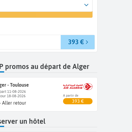
Arrivée
 un vol
Toulouse (TLS)
393 €
P promos au départ de Alger
ger - Toulouse
part 11-08-2026
tour 18-08-2026
A partir de
393 €
Aller retour
erver un hôtel