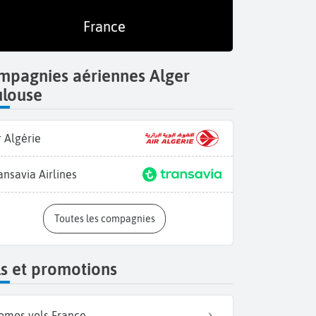
France
mpagnies aériennes Alger
ulouse
r Algérie
ansavia Airlines
Toutes les compagnies
s et promotions
omos vols France