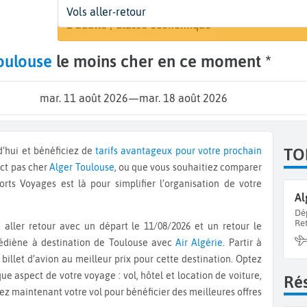
Départ
Dates
Voyageurs | Classe
Vols aller-retour
Rechercher
Alger (ALG)
11 août - 18 août
1 adulte | Classe économique
oulouse
le moins cher en ce moment *
mar. 11 août 2026
—
mar. 18 août 2026
rd’hui et bénéficiez de
tarifs avantageux pour votre prochain
TO
ect pas cher
Alger
Toulouse
, ou que vous souhaitiez comparer
orts Voyages est là pour simplifier l’organisation de votre
Al
Dé
Re
médiène à destination de Toulouse avec
Air Algérie
. Partir à
illet d’avion au meilleur prix pour cette destination. Optez
e aspect de votre voyage : vol, hôtel et location de voiture,
Rés
vez maintenant votre vol pour bénéficier des meilleures offres