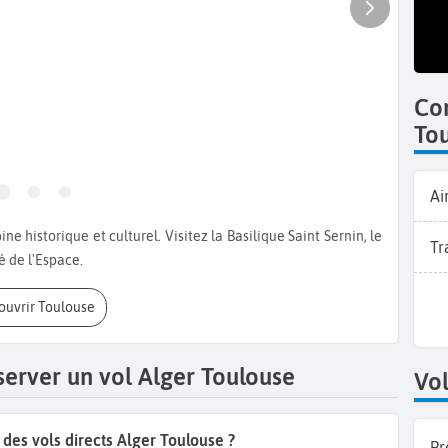
Co
To
Ai
Tr
é de l'Espace.
couvrir Toulouse
server un vol Alger Toulouse
Vol
es vols directs Alger Toulouse ?
Pr