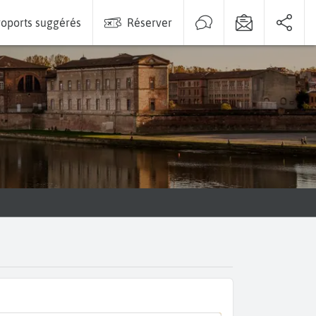
oports suggérés
Réserver