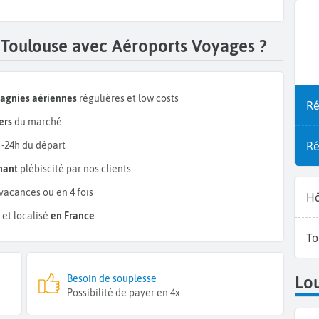
r Toulouse avec Aéroports Voyages ?
pagnies aériennes
régulières et low costs
Ré
ers
du marché
Ré
 -24h du départ
mant
plébiscité par nos clients
vacances ou en 4 fois
Hô
et localisé
en France
To
Besoin de souplesse
Lou
Possibilité de payer en 4x