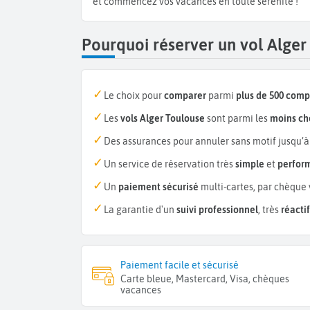
et commencez vos vacances en toute sérénité !
Pourquoi réserver un vol Alge
Le choix pour
comparer
parmi
plus de 500 com
Les
vols Alger Toulouse
sont parmi les
moins ch
Des assurances pour annuler sans motif jusqu’à
Un service de réservation très
simple
et
perfor
Un
paiement sécurisé
multi-cartes, par chèque 
La garantie d'un
suivi professionnel
, très
réactif
Paiement facile et sécurisé
Carte bleue, Mastercard, Visa, chèques
vacances