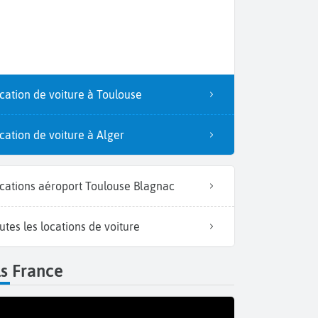
cation de voiture à Toulouse
cation de voiture à Alger
cations aéroport Toulouse Blagnac
Le Can
utes les locations de voiture
s France