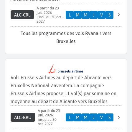
A partir du 23
juil. 2026
ALC-CRL
L
M
M
J
V
S
jusqu'au 30 oct.
2027
Tous les programmes des vols Ryanair vers
Bruxelles
Vols Brussels Airlines au départ de Alicante vers
Bruxelles National Zaventem. La compagnie
Brussels Airlines propose 11 vol(s) par semaine en
moyenne au départ de Alicante vers Bruxelles.
A partir du 23
juil. 2026
ALC-BRU
L
M
M
J
V
S
jusqu'au 30
oct. 2027