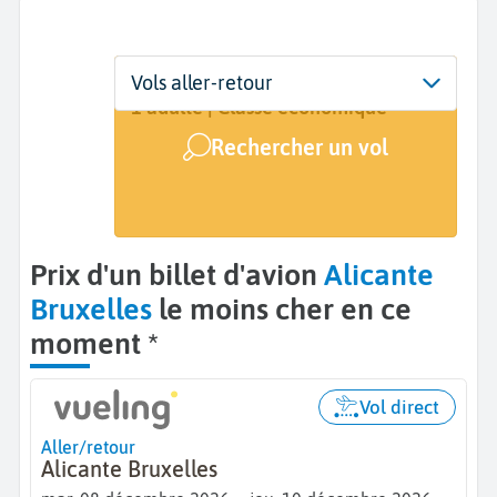
Départ
Dates
Voyageurs | Classe
Vols aller-retour
Alicante (ALC)
8 déc. - 10 déc.
1 adulte | Classe économique
Rechercher un vol
Arrivée
Bruxelles (BRU)
Prix d'un billet d'avion
Alicante
Bruxelles
le moins cher en ce
moment *
Vol direct
Aller/retour
Alicante Bruxelles