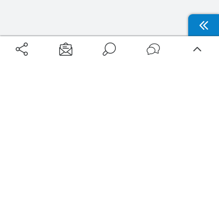
Aéroports
Voyages
Aéroports Voyages est la première plateforme de recherche de services liés au
voyage en avion. Nous vous proposons toutes les destinations, les
programmes de vols et les services disponibles pour votre aéroport : billets
d'avion, locations de voitures, hôtels... Laissez-vous inspirer et profitez d’une
expérience de voyage unique au meilleur prix !
Sur Aéroports Voyages