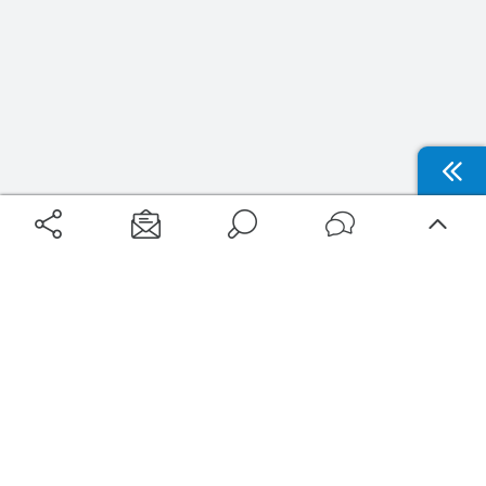
Aéroports
Voyages
Aéroports Voyages est la première plateforme de recherche de services liés au
voyage en avion. Nous vous proposons toutes les destinations, les
programmes de vols et les services disponibles pour votre aéroport : billets
d'avion, locations de voitures, hôtels... Laissez-vous inspirer et profitez d’une
expérience de voyage unique au meilleur prix !