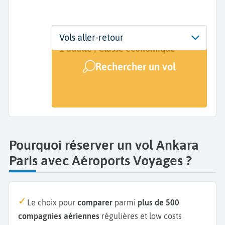
Départ
Dates
Voyageurs | Classe
Vols aller-retour
Ankara (ANK)
Dates de votre voyage
1 adulte | Classe économique
Rechercher un vol
Arrivée
Paris (PAR)
Pourquoi réserver un vol Ankara
Paris avec Aéroports Voyages ?
Le choix pour
comparer
parmi
plus de 500
compagnies aériennes
régulières et low costs