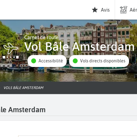
Avis
Aér
Carnet de route
Vol Bâle Amsterdam
Accessibilité
Vols directs disponibles
VOLS BÂLE AMSTERDAM
Bâle Amsterdam