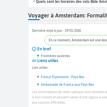
Quels sont les horaires des vols Bâle Am
Voyager à Amsterdam: Formalité
Dernière mise à jour :
19/01/2026
En ce moment, Amsterdam est une des
En bref
Frontières ouvertes
Liens utiles
Lien utiles :
France Diplomatie - Pays-Bas
Ambassade de France aux Pays-Bas
Les informations de cette rubrique sont données à 
à tout instant et peuvent varier d’une région à un
aux sources officielles.