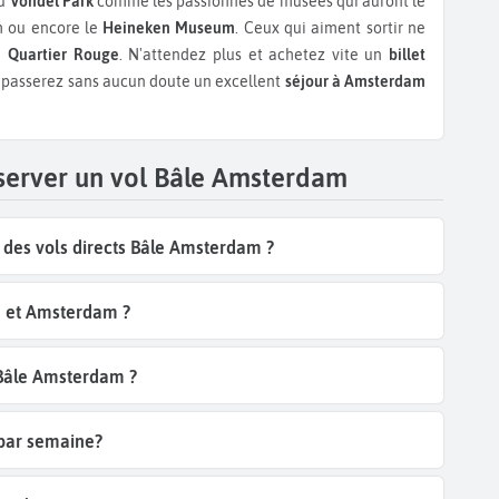
nu
Vondel Park
comme les passionnés de musées qui auront le
 ou encore le
Heineken Museum
. Ceux qui aiment sortir ne
re
Quartier Rouge
. N'attendez plus et achetez vite un
billet
s passerez sans aucun doute un excellent
séjour à Amsterdam
éserver un vol Bâle Amsterdam
des vols directs Bâle Amsterdam ?
e et Amsterdam ?
 Bâle Amsterdam ?
 par semaine?