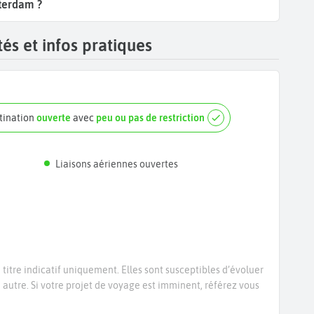
sterdam ?
s et infos pratiques
tination
ouverte
avec
peu ou pas de restriction
Liaisons aériennes ouvertes
titre indicatif uniquement. Elles sont susceptibles d’évoluer
e autre. Si votre projet de voyage est imminent, référez vous