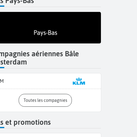
s Pays-Bas
Pays-Bas
mpagnies aériennes Bâle
sterdam
LM
Toutes les compagnies
Séance de
s et promotions