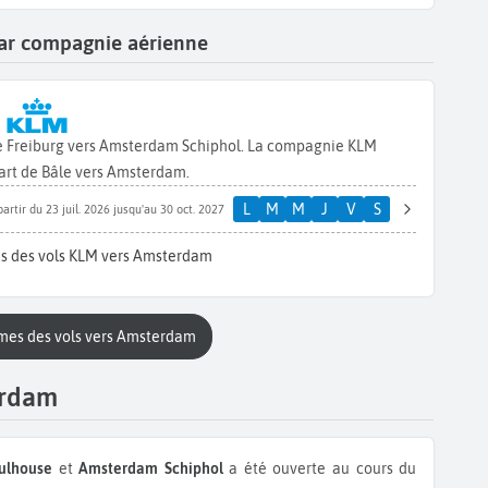
par compagnie aérienne
e Freiburg vers Amsterdam Schiphol. La compagnie KLM
art de Bâle vers Amsterdam.
L
M
M
J
V
S
partir du 23 juil. 2026 jusqu'au 30 oct. 2027
es des vols KLM vers Amsterdam
mmes des vols vers Amsterdam
erdam
ulhouse
et
Amsterdam Schiphol
a été ouverte au cours du