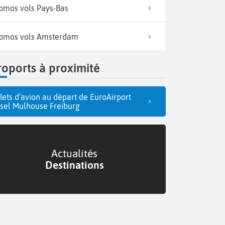
omos vols Pays-Bas
omos vols Amsterdam
oports à proximité
llets d’avion au départ de EuroAirport
sel Mulhouse Freiburg
Actualités
Destinations