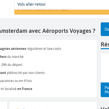
Départ
Dates
Voyageurs | Classe
Vols aller-retour
Rechercher 
Bâle (BSL)
Dates de votre voyage
1 adulte | Classe économique
De
 Amsterdam avec Aéroports Voyages ?
Rés
pagnies aériennes
régulières et low costs
hers
du marché
 -24h du départ
mant
plébiscité par nos clients
vacances ou en 4 fois
Pa
et localisé
en France
Mu