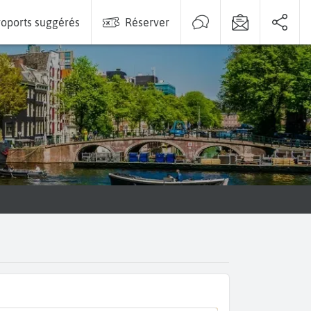
oports suggérés
Réserver