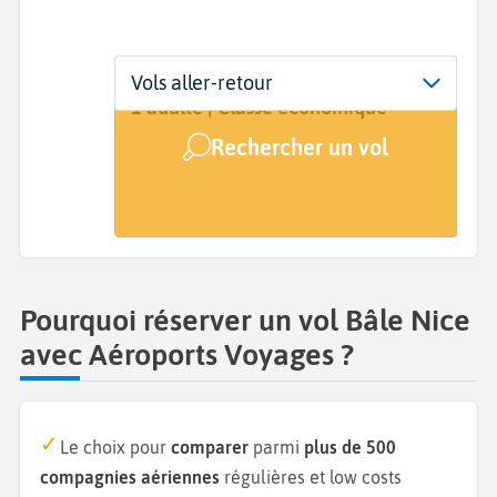
Départ
Dates
Voyageurs | Classe
Vols aller-retour
Bâle (BSL)
Dates de votre voyage
1 adulte | Classe économique
Rechercher un vol
Arrivée
Nice (NCE)
Pourquoi réserver un vol Bâle Nice
avec Aéroports Voyages ?
Le choix pour
comparer
parmi
plus de 500
compagnies aériennes
régulières et low costs