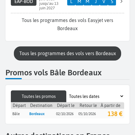
EAP-BOD
L
M
M
J
V
S
jusqu'au 13
juin 2027
Tous les programmes des vols Easyjet vers
Bordeaux
Tous les programmes des vols vers Bordeaux
Promos vols Bâle Bordeaux
Toutes les promos
Départ
Destination
Départ le
Retour le
À partir de
138 €
Bâle
Bordeaux
02/10/2026
05/10/2026