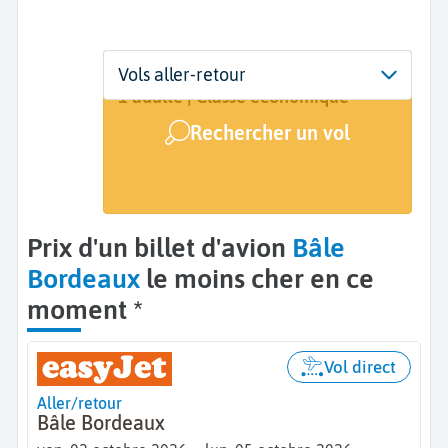
Départ
Dates
Voyageurs | Classe
Vols aller-retour
Bâle (BSL)
2 oct. - 5 oct.
1 adulte | Classe économique
Rechercher un vol
Arrivée
Bordeaux (BOD)
Prix d'un billet d'avion
Bâle
Bordeaux
le moins cher en ce
moment *
Vol direct
Aller/retour
Bâle Bordeaux