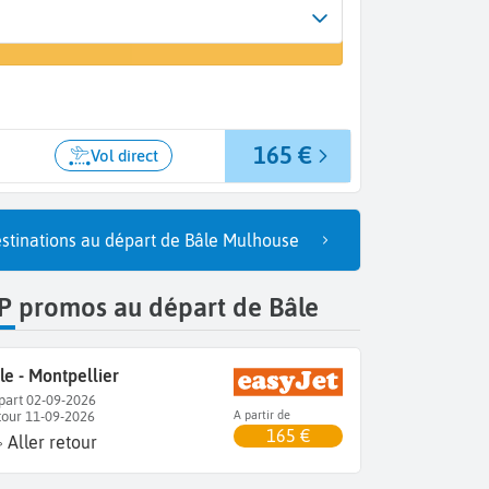
Arrivée
un vol
Montpellier (MPL)
165 €
Vol direct
stinations au départ de Bâle Mulhouse
P promos au départ de Bâle
le - Montpellier
part 02-09-2026
tour 11-09-2026
A partir de
165 €
Aller retour