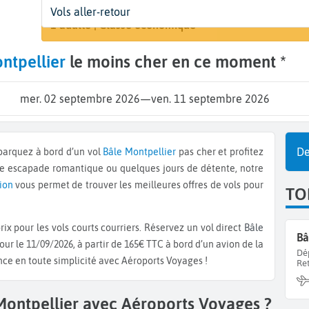
Départ
Dates
Voyageurs | Classe
Vols aller-retour
Rechercher 
Bâle (BSL)
2 sept. - 11 sept.
1 adulte | Classe économique
ntpellier
le moins cher en ce moment *
mer. 02 septembre 2026
—
ven. 11 septembre 2026
De
mbarquez à bord d’un vol
Bâle
Montpellier
pas cher et profitez
ne escapade romantique ou quelques jours de détente, notre
vion
vous permet de trouver les meilleures offres de vols pour
TO
ix pour les vols courts courriers. Réservez un vol direct
Bâle
Bâ
our le 11/09/2026, à partir de 165€ TTC à bord d’un avion de la
Dé
ance en toute simplicité avec Aéroports Voyages !
Re
Montpellier avec Aéroports Voyages ?