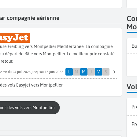
 par compagnie aérienne
Co
Mon
Ea
ouse Freiburg vers Montpellier Méditerranée. La compagnie
u départ de Bâle vers Montpellier. Le meilleur prix constaté
 retour.
L
M
M
J
V
S
partir du 24 juil. 2026 jusqu'au 13 juin 2027
des vols Easyjet vers Montpellier
Vol
Pr
mes des vols vers Montpellier
Pr