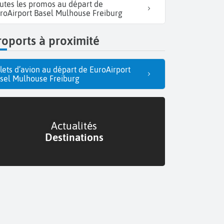
utes les promos au départ de
roAirport Basel Mulhouse Freiburg
oports à proximité
llets d’avion au départ de EuroAirport
sel Mulhouse Freiburg
Actualités
Destinations