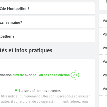
Bâle Montpellier ?
Vo
 par semaine?
Vo
pellier ?
Vo
és et infos pratiques
Vo
Vo
stination
ouverte
avec
peu ou pas de restriction
Vo
Liaisons aériennes ouvertes
titre indicatif uniquement. Elles sont susceptibles d’évoluer
e autre. Si votre projet de voyage est imminent, référez vous