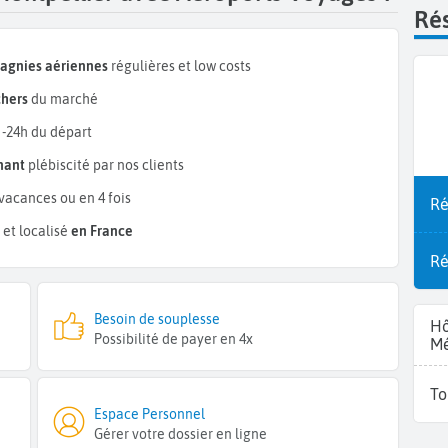
Rés
pagnies aériennes
régulières et low costs
chers
du marché
 -24h du départ
mant
plébiscité par nos clients
vacances ou en 4 fois
Ré
et localisé
en France
Ré
Besoin de souplesse
Hô
Possibilité de payer en 4x
Mé
To
Espace Personnel
Gérer votre dossier en ligne