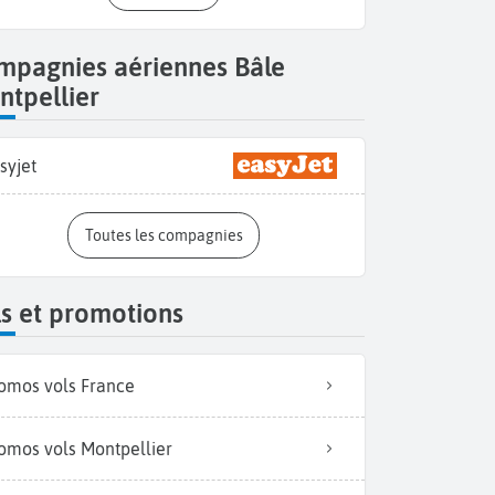
mpagnies aériennes Bâle
tpellier
syjet
Toutes les compagnies
s et promotions
omos vols France
omos vols Montpellier