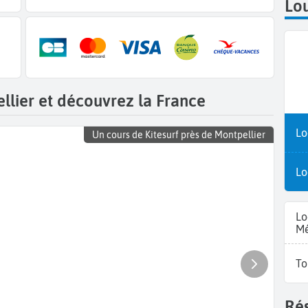
Lou
llier et découvrez la France
Lo
Un cours de Kitesurf près de Montpellier
Lo
Lo
Mé
To
Rés