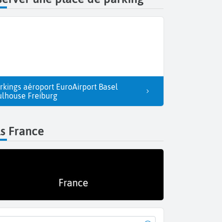
rkings aéroport EuroAirport Basel
lhouse Freiburg
s France
France