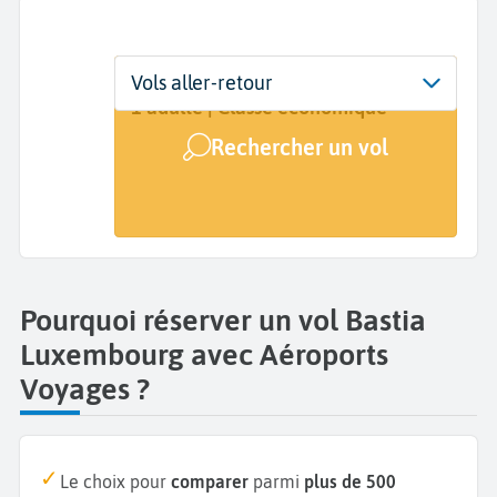
Départ
Dates
Voyageurs | Classe
Vols aller-retour
Bastia (BIA)
Dates de votre voyage
1 adulte | Classe économique
Rechercher un vol
Arrivée
Luxembourg (LUX)
Pourquoi réserver un vol Bastia
Luxembourg avec Aéroports
Voyages ?
Le choix pour
comparer
parmi
plus de 500