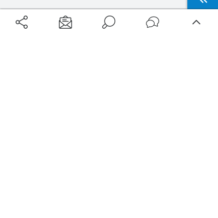
Aéroports
Voyages
Aéroports Voyages est la première plateforme de recherche de services liés au
voyage en avion. Nous vous proposons toutes les destinations, les
programmes de vols et les services disponibles pour votre aéroport : billets
d'avion, locations de voitures, hôtels... Laissez-vous inspirer et profitez d’une
expérience de voyage unique au meilleur prix !
Sur Aéroports Voyages
Aéroports-Voyages ©2026
tous droits réservés