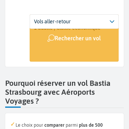
Départ
Dates
Voyageurs | Classe
Vols aller-retour
Bastia (BIA)
Dates de votre voyage
1 adulte | Classe économique
Rechercher un vol
Arrivée
Strasbourg (SXB)
Pourquoi réserver un vol Bastia
Strasbourg avec Aéroports
Voyages ?
Le choix pour
comparer
parmi
plus de 500